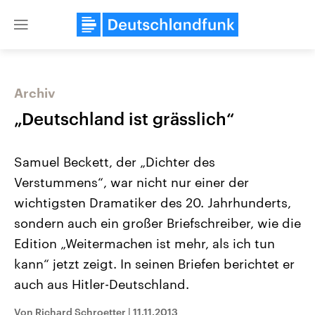
Close
menu
Archiv
Themen
„Deutschland ist grässlich“
Samuel Beckett, der „Dichter des
Verstummens“, war nicht nur einer der
wichtigsten Dramatiker des 20. Jahrhunderts,
sondern auch ein großer Briefschreiber, wie die
Edition „Weitermachen ist mehr, als ich tun
Landtagswahl Sachsen-Anhalt
USA
2026
Aktuelle Beiträge, Analys
kann“ jetzt zeigt. In seinen Briefen berichtet er
Alle Informationen
Hintergründe
Sachsen-Anhalt wählt am 6.
Wirtschaftlich und militäri
auch aus Hitler-Deutschland.
September 2026 einen neuen
gehören die Vereinigten S
Landtag. Seit 2021 wird das
den mächtigsten Ländern 
Von Richard Schroetter
|
11.11.2013
Bundesland von einer Koalition aus
mit großem Einfluss auf d