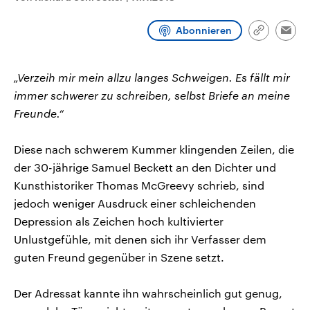
CDU, SPD und FDP regiert.-
aktuelle Weltgeschehen.
Umfragen, Prognosen,
Abonnieren
Wahlprogramme, aktuelle Berichte
Link
Emai
Sendungen
Programm
Podcasts
und Hintergründe zu den Parteien
kopieren/te
und Kandidaten der anstehenden
Wahl.
„Verzeih mir mein allzu langes Schweigen. Es fällt mir
Audio-Archiv
immer schwerer zu schreiben, selbst Briefe an meine
Freunde.“
Diese nach schwerem Kummer klingenden Zeilen, die
der 30-jährige Samuel Beckett an den Dichter und
Kunsthistoriker Thomas McGreevy schrieb, sind
jedoch weniger Ausdruck einer schleichenden
Depression als Zeichen hoch kultivierter
Unlustgefühle, mit denen sich ihr Verfasser dem
guten Freund gegenüber in Szene setzt.
Der Adressat kannte ihn wahrscheinlich gut genug,