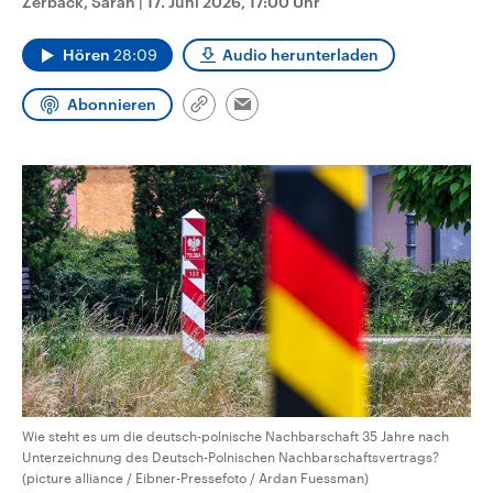
Zerback, Sarah
|
17. Juni 2026, 17:00 Uhr
CDU, SPD und FDP regiert.-
aktuelle Weltgeschehen.
Umfragen, Prognosen,
Wahlprogramme, aktuelle Berichte
Hören
28:09
Audio herunterladen
Sendungen
Programm
Podcasts
und Hintergründe zu den Parteien
und Kandidaten der anstehenden
Wahl.
Abonnieren
Link
Email
Audio-Archiv
kopieren/teilen
Wie steht es um die deutsch-polnische Nachbarschaft 35 Jahre nach
Unterzeichnung des Deutsch-Polnischen Nachbarschaftsvertrags?
(picture alliance / Eibner-Pressefoto / Ardan Fuessman)