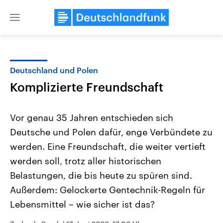
Close
menu
Deutschland und Polen
Themen
Komplizierte Freundschaft
Vor genau 35 Jahren entschieden sich
Deutsche und Polen dafür, enge Verbündete zu
werden. Eine Freundschaft, die weiter vertieft
werden soll, trotz aller historischen
Belastungen, die bis heute zu spüren sind.
Landtagswahl Sachsen-Anhalt
USA
2026
Aktuelle Beiträge, Analys
Außerdem: Gelockerte Gentechnik-Regeln für
Alle Informationen
Hintergründe
Sachsen-Anhalt wählt am 6.
Wirtschaftlich und militäri
Lebensmittel – wie sicher ist das?
September 2026 einen neuen
gehören die Vereinigten S
Landtag. Seit 2021 wird das
den mächtigsten Ländern 
Bundesland von einer Koalition aus
mit großem Einfluss auf d