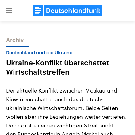
Close
menu
Archiv
Themen
Deutschland und die Ukraine
Ukraine-Konflikt überschattet
Wirtschaftstreffen
Der aktuelle Konflikt zwischen Moskau und
Kiew überschattet auch das deutsch-
Landtagswahl Sachsen-Anhalt
USA
ukrainische Wirtschaftsforum. Beide Seiten
2026
Aktuelle Beiträge, Analys
Alle Informationen
Hintergründe
wollen aber ihre Beziehungen weiter vertiefen.
Sachsen-Anhalt wählt am 6.
Wirtschaftlich und militäri
September 2026 einen neuen
gehören die Vereinigten S
Doch gibt es einen wichtigen Streitpunkt –
Landtag. Seit 2021 wird das
den mächtigsten Ländern 
den Bundeskanzlerin Angela Merkel auch
Bundesland von einer Koalition aus
mit großem Einfluss auf d