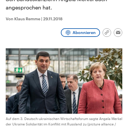
CDU, SPD und FDP regiert.-
aktuelle Weltgeschehen.
angesprochen hat.
Umfragen, Prognosen,
Wahlprogramme, aktuelle Berichte
Sendungen
Programm
Podcasts
und Hintergründe zu den Parteien
Von Klaus Remme
|
29.11.2018
und Kandidaten der anstehenden
Wahl.
Audio-Archiv
Abonnieren
Link
Emai
kopieren/te
Auf dem 3. Deutsch-ukrainischen Wirtschaftsforum sagte Angela Merkel
der Ukraine Solidarität im Konflikt mit Russland zu (picture alliance /