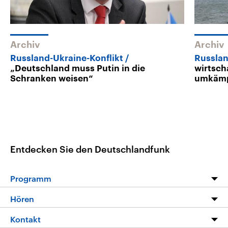
Archiv
Archiv
Russland-Ukraine-Konflikt
Russlan
„Deutschland muss Putin in die
wirtsch
Schranken weisen“
umkämp
Entdecken Sie den Deutschlandfunk
Programm
Programm
Hören
Alle Sendungen
Livestream
Kontakt