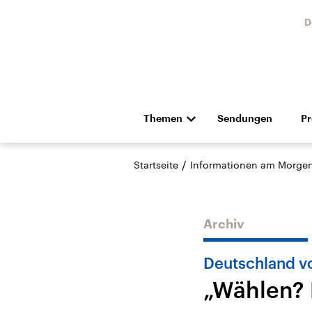
D
Themen
Sendungen
P
Die Nachrichten
Politik
/
Startseite
Informationen am Morge
Hörspiel und Feature
Musik
Archiv
Deutschland v
„Wählen? 
Landtagswahl Sachsen-
USA
Anhalt 2026
Aktuel