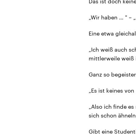
Das ist doch kein
„Wir haben … " – 
Eine etwa gleicha
„Ich weiß auch sc
mittlerweile weiß 
Ganz so begeistert
„Es ist keines vo
„Also ich finde e
sich schon ähneln
Gibt eine Studenti