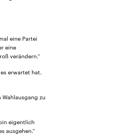
mal eine Partei
er eine
roß verändern.“
s erwartet hat.
en Wahlausgang zu
bin eigentlich
 es ausgehen.“