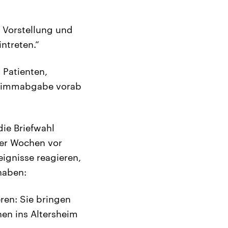
e Vorstellung und
ntreten.“
 Patienten,
Stimmabgabe vorab
ie Briefwahl
 Wer Wochen vor
ignisse reagieren,
haben:
ren: Sie bringen
hen ins Altersheim