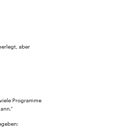
erlegt, aber
“
l viele Programme
kann.“
gegeben: