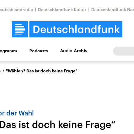
eutschlandradio
Deutschlandfunk Kultur
Deutschlandfunk No
rogramm
Podcasts
Audio-Archiv
Wirtschaft
Wissen
Kultur
Europa
Gesellschaf
/
n
"Wählen? Das ist doch keine Frage"
or der Wahl
Das ist doch keine Frage“
Nahostkonflikt
Iran
le Beiträge,
Aktuelle Lage und
Aktuelle Lage und