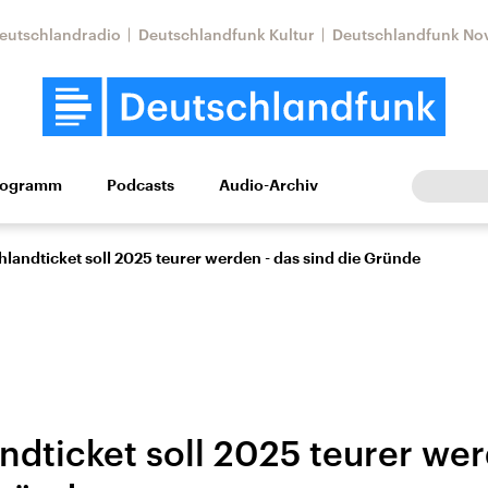
eutschlandradio
Deutschlandfunk Kultur
Deutschlandfunk No
rogramm
Podcasts
Audio-Archiv
Wirtschaft
Wissen
Kultur
Europa
Gesellschaf
landticket soll 2025 teurer werden - das sind die Gründe
ndticket soll 2025 teurer wer
Nahostkonflikt
Iran
le Beiträge,
Aktuelle Lage und
Aktuelle Lage und