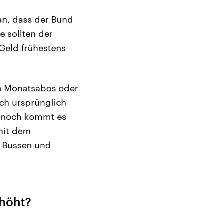
an, dass der Bund
e sollten der
Geld frühestens
n Monatsabos oder
ich ursprünglich
Dennoch kommt es
 mit dem
n Bussen und
rhöht?