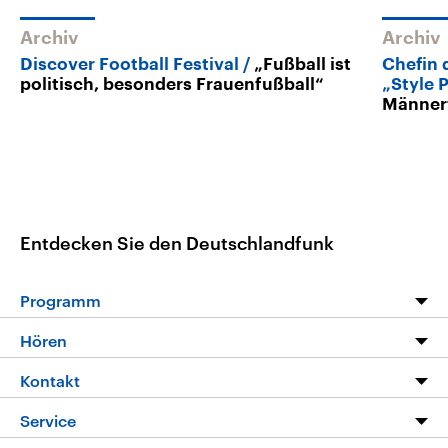
Archiv
Archiv
Discover Football Festival
„Fußball ist
Chefin 
politisch, besonders Frauenfußball“
„Style 
Männerf
Entdecken Sie den Deutschlandfunk
Programm
Programm
Hören
Alle Sendungen
Livestream
Kontakt
Die Nachrichten
Audios
Hörerservice
Service
Nachrichtenleicht
Podcasts
Social Media