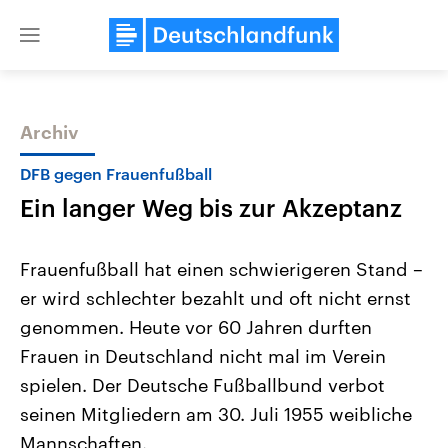
Close
menu
Archiv
Themen
DFB gegen Frauenfußball
Ein langer Weg bis zur Akzeptanz
Frauenfußball hat einen schwierigeren Stand –
er wird schlechter bezahlt und oft nicht ernst
genommen. Heute vor 60 Jahren durften
Landtagswahl Sachsen-Anhalt
USA
Frauen in Deutschland nicht mal im Verein
2026
Aktuelle Beiträge, Analys
Alle Informationen
spielen. Der Deutsche Fußballbund verbot
Hintergründe
Sachsen-Anhalt wählt am 6.
Wirtschaftlich und militäri
seinen Mitgliedern am 30. Juli 1955 weibliche
September 2026 einen neuen
gehören die Vereinigten S
Landtag. Seit 2021 wird das
den mächtigsten Ländern 
Mannschaften.
Bundesland von einer Koalition aus
mit großem Einfluss auf d