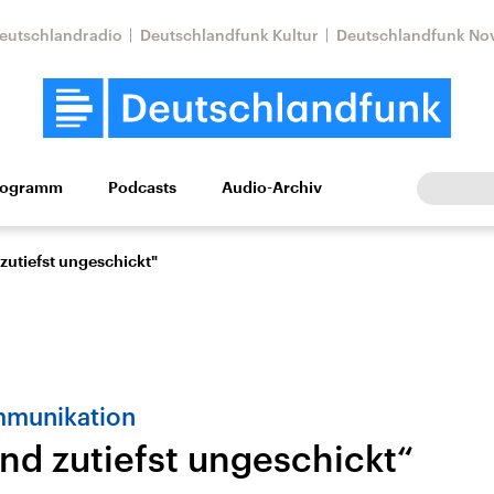
eutschlandradio
Deutschlandfunk Kultur
Deutschlandfunk No
rogramm
Podcasts
Audio-Archiv
Wirtschaft
Wissen
Kultur
Europa
Gesellschaf
zutiefst ungeschickt"
mmunikation
und zutiefst ungeschickt“
Nahostkonflikt
Iran
le Beiträge,
Aktuelle Lage und
Aktuelle Lage und