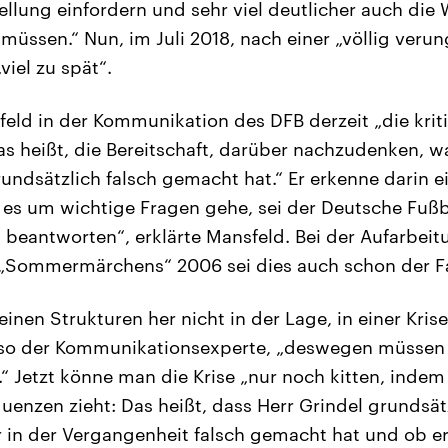
tellung einfordern und sehr viel deutlicher auch di
 müssen.“ Nun, im Juli 2018, nach einer „völlig ver
iel zu spät“.
eld in der Kommunikation des DFB derzeit „die krit
das heißt, die Bereitschaft, darüber nachzudenken, 
undsätzlich falsch gemacht hat.“ Er erkenne darin ei
es um wichtige Fragen gehe, sei der Deutsche Fußb
u beantworten“, erklärte Mansfeld. Bei der Aufarbeit
 „Sommermärchens“ 2006 sei dies auch schon der F
einen Strukturen her nicht in der Lage, in einer Krise
so der Kommunikationsexperte, „deswegen müssen 
.“ Jetzt könne man die Krise „nur noch kitten, inde
uenzen zieht: Das heißt, dass Herr Grindel grundsät
 in der Vergangenheit falsch gemacht hat und ob er