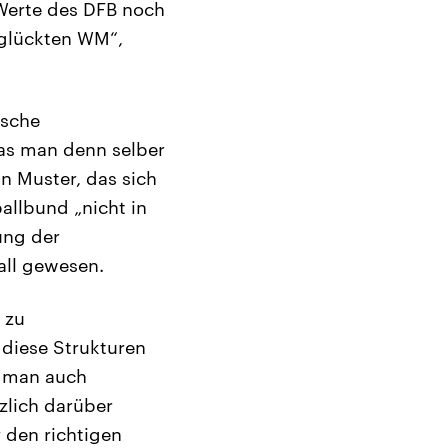
e Werte des DFB noch
unglückten WM“,
ische
was man denn selber
n Muster, das sich
allbund „nicht in
ung der
all gewesen.
 zu
diese Strukturen
m man auch
zlich darüber
 den richtigen