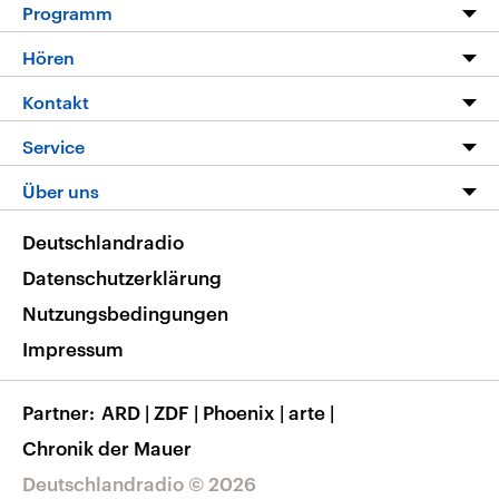
Programm
Programm
Hören
Alle Sendungen
Livestream
Kontakt
Die Nachrichten
Audios
Hörerservice
Service
Nachrichtenleicht
Podcasts
Social Media
FAQ
Über uns
Neue Beiträge auf dlf.de
Deutschlandfunk App
Newsletter
Deutschlandradio
Themen-Schwerpunkte
Nachrichten App
Deutschlandradio
Veranstaltungen
Presse
Frequenzen
Datenschutzerklärung
Musikliste
Ausbildung und Karriere
Nutzungsbedingungen
RSS
Transparenz
Impressum
Korrekturen
Barrierefreiheit
Partner
ARD
|
ZDF
|
Phoenix
|
arte
|
Chronik der Mauer
Deutschlandradio © 2026