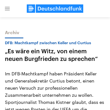
Close
menu
Archiv
Themen
DFB: Machtkampf zwischen Keller und Curtius
„Es wäre ein Witz, von einem
neuen Burgfrieden zu sprechen“
Im DFB-Machtkampf haben Präsident Keller
und Generalsekretär Curtius betont, einen
Landtagswahl Sachsen-Anhalt
USA
neuen Versuch zur professionellen
2026
Aktuelle Beiträge, Analys
Alle Informationen
Hintergründe
Zusammenarbeit unternehmen zu wollen.
Sachsen-Anhalt wählt am 6.
Wirtschaftlich und militäri
September 2026 einen neuen
gehören die Vereinigten S
Sportjournalist Thomas Kistner glaubt, dass es
Landtag. Seit 2021 wird das
den mächtigsten Ländern 
jetzt wegen Posten in der UEFA um die
Bundesland von einer Koalition aus
mit großem Einfluss auf d