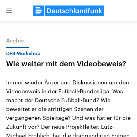
Close
menu
Archiv
Themen
DFB-Workshop
Wie weiter mit dem Videobeweis?
Immer wieder Ärger und Diskussionen um den
Videobeweis in der Fußball-Bundesliga. Was
macht der Deutsche Fußball-Bund? Wie
USA
Nahostkonflikt
bewertet er die strittigen Szenen der
Aktuelle Beiträge, Analysen und
Aktuelle Lage und Hinter
Der Überfall der palästine
Hintergründe
vergangenen Spieltage? Und was hat er für die
Wirtschaftlich und militärisch
Terrororganisation Hamas
Zukunft vor? Der neue Projektleiter, Lutz-
gehören die Vereinigten Staaten zu
Oktober 2023 auf Israel ha
den mächtigsten Ländern der Erde,
Region wieder die Gewalt 
Michael Fröhlich, hat die drängendsten Fragen
mit großem Einfluss auf das
Israel möchte die Hamas z