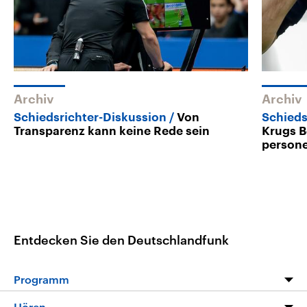
Archiv
Archiv
Schiedsrichter-Diskussion
Von
Schieds
Transparenz kann keine Rede sein
Krugs B
person
Entdecken Sie den Deutschlandfunk
Programm
Programm
Hören