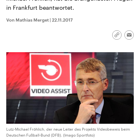
aktuelle Weltgeschehen.
Diese wird wie die Hisboll
in Frankfurt beantwortet.
Libanon vom Iran unterstüt
Sendungen
Programm
Podcasts
Von Mathias Merget
|
22.11.2017
Audio-Archiv
Link
Emai
kopieren/te
Lutz-Michael Fröhlich, der neue Leiter des Projekts Videobeweis beim
Deutschen Fußball-Bund (DFB). (Imago Sportfoto)