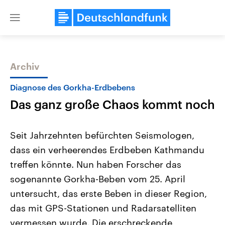
Close
menu
Archiv
Themen
Diagnose des Gorkha-Erdbebens
Das ganz große Chaos kommt noch
Seit Jahrzehnten befürchten Seismologen,
dass ein verheerendes Erdbeben Kathmandu
treffen könnte. Nun haben Forscher das
Landtagswahl Sachsen-Anhalt
USA
sogenannte Gorkha-Beben vom 25. April
2026
Aktuelle Beiträge, Analys
Alle Informationen
untersucht, das erste Beben in dieser Region,
Hintergründe
Sachsen-Anhalt wählt am 6.
Wirtschaftlich und militäri
das mit GPS-Stationen und Radarsatelliten
September 2026 einen neuen
gehören die Vereinigten S
Landtag. Seit 2021 wird das
den mächtigsten Ländern 
vermessen wurde. Die erschreckende
Bundesland von einer Koalition aus
mit großem Einfluss auf d