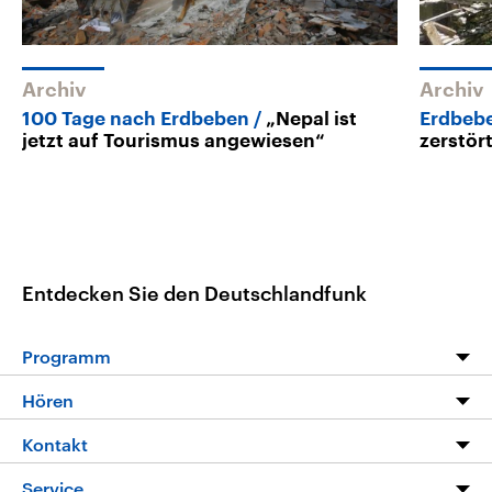
Archiv
Archiv
100 Tage nach Erdbeben
„Nepal ist
Erdbebe
jetzt auf Tourismus angewiesen“
zerstör
Entdecken Sie den Deutschlandfunk
Programm
Programm
Hören
Alle Sendungen
Livestream
Kontakt
Die Nachrichten
Audios
Hörerservice
Service