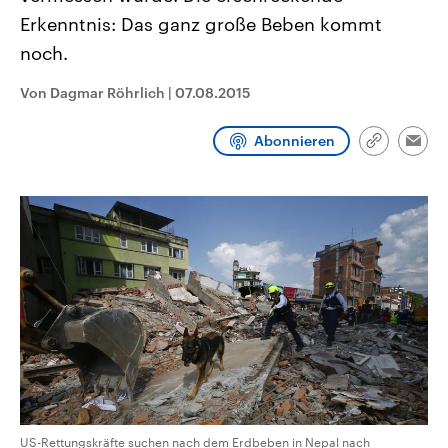
CDU, SPD und FDP regiert.-
aktuelle Weltgeschehen.
Erkenntnis: Das ganz große Beben kommt
Umfragen, Prognosen,
Wahlprogramme, aktuelle Berichte
noch.
Sendungen
Programm
Podcasts
und Hintergründe zu den Parteien
und Kandidaten der anstehenden
Wahl.
Von Dagmar Röhrlich
|
07.08.2015
Audio-Archiv
Abonnieren
Link
Emai
kopieren/te
US-Rettungskräfte suchen nach dem Erdbeben in Nepal nach