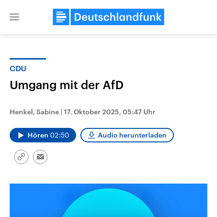
Close
menu
CDU
Themen
Umgang mit der AfD
Henkel, Sabine
|
17. Oktober 2025, 05:47 Uhr
Hören
02:50
Audio herunterladen
Link
Email
kopieren/teilen
Landtagswahl Sachsen-Anhalt
USA
2026
Aktuelle Beiträge, Analys
Alle Informationen
Hintergründe
Sachsen-Anhalt wählt am 6.
Wirtschaftlich und militäri
September 2026 einen neuen
gehören die Vereinigten S
Landtag. Seit 2021 wird das
den mächtigsten Ländern 
Bundesland von einer Koalition aus
mit großem Einfluss auf d