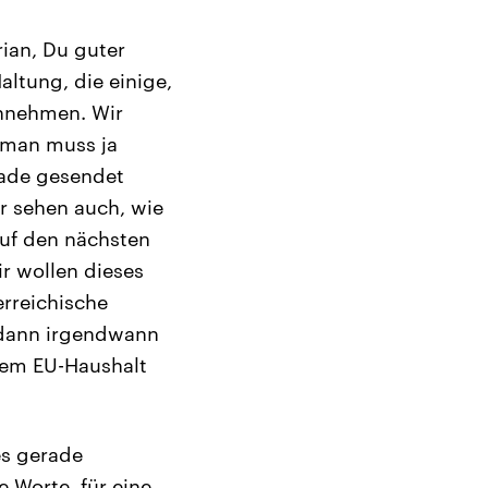
rian, Du guter
altung, die einige,
innehmen. Wir
 man muss ja
rade gesendet
ir sehen auch, wie
auf den nächsten
r wollen dieses
erreichische
 dann irgendwann
dem EU-Haushalt
es gerade
 Worte, für eine