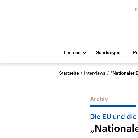
D
Themen
Sendungen
P
Die Nachrichten
Politik
/
/
Startseite
Interviews
"Nationaler 
Hörspiel und Feature
Musik
Archiv
Die EU und die
„National
USA
Nahos
Aktuelle Beiträge,
Aktue