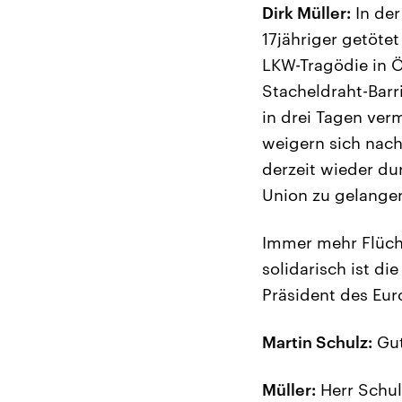
Dirk Müller:
In der
17jähriger getöte
LKW-Tragödie in Ö
Stacheldraht-Barri
in drei Tagen ver
weigern sich nach
derzeit wieder du
Union zu gelange
Immer mehr Flücht
solidarisch ist d
Präsident des Eur
Martin Schulz:
Gut
Müller:
Herr Schul