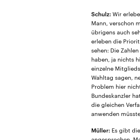
Schulz:
Wir erlebe
Mann, verschon mei
übrigens auch seh
erleben die Prior
sehen: Die Zahlen
haben, ja nichts h
einzelne Mitglied
Wahltag sagen, ne
Problem hier nich
Bundeskanzler ha
die gleichen Verf
anwenden müsste. 
Müller:
Es gibt di
angesprochen, Mar