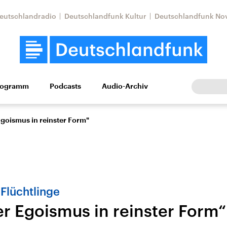
eutschlandradio
Deutschlandfunk Kultur
Deutschlandfunk No
rogramm
Podcasts
Audio-Archiv
Wirtschaft
Wissen
Kultur
Europa
Gesellschaf
Egoismus in reinster Form"
 Flüchtlinge
er Egoismus in reinster Form“
tkonflikt
Iran
Faktenchecks
In unseren Faktenc
lle Lage und
Aktuelle Lage und