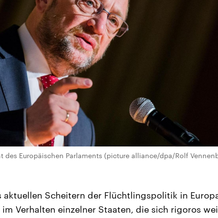
nt des Europäischen Parlaments (picture alliance/dpa/Rolf Vennen
aktuellen Scheitern der Flüchtlingspolitik in Europ
m im Verhalten einzelner Staaten, die sich rigoros we