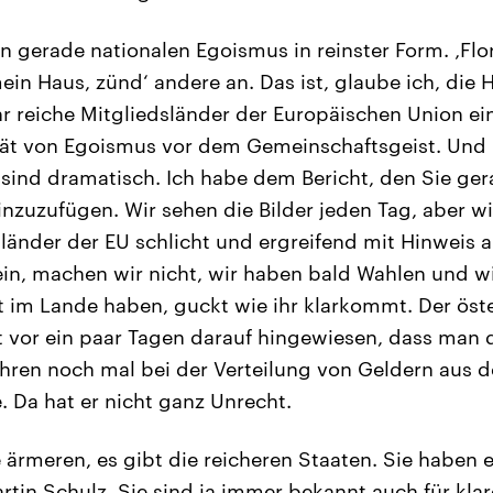
n gerade nationalen Egoismus in reinster Form. ‚Flo
n Haus, zünd‘ andere an. Das ist, glaube ich, die H
r reiche Mitgliedsländer der Europäischen Union e
ität von Egoismus vor dem Gemeinschaftsgeist. Und
 sind dramatisch. Ich habe dem Bericht, den Sie ge
inzuzufügen. Wir sehen die Bilder jeden Tag, aber w
sländer der EU schlicht und ergreifend mit Hinweis 
in, machen wir nicht, wir haben bald Wahlen und wi
t im Lande haben, guckt wie ihr klarkommt. Der öst
t vor ein paar Tagen darauf hingewiesen, dass man
ahren noch mal bei der Verteilung von Geldern aus 
Da hat er nicht ganz Unrecht.
e ärmeren, es gibt die reicheren Staaten. Sie haben 
tin Schulz. Sie sind ja immer bekannt auch für klare