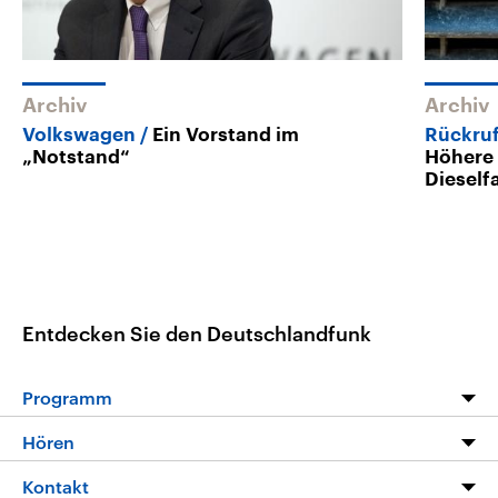
Archiv
Archiv
Volkswagen
Ein Vorstand im
Rückru
„Notstand“
Höhere 
Dieself
Entdecken Sie den Deutschlandfunk
Programm
Programm
Hören
Alle Sendungen
Livestream
Kontakt