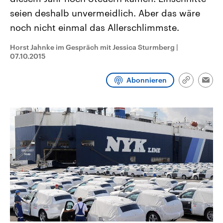
aktuelle Weltgeschehen.
Diese wird wie die Hisboll
seien deshalb unvermeidlich. Aber das wäre
Libanon vom Iran unterstüt
noch nicht einmal das Allerschlimmste.
Sendungen
Programm
Podcasts
Horst Jahnke im Gespräch mit Jessica Sturmberg
|
Audio-Archiv
07.10.2015
Abonnieren
Link
Emai
kopieren/te