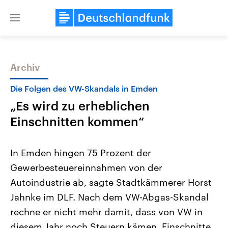
Close
menu
Archiv
Themen
Die Folgen des VW-Skandals in Emden
„Es wird zu erheblichen
Einschnitten kommen“
In Emden hingen 75 Prozent der
Gewerbesteuereinnahmen von der
USA
Nahostkonflikt
Autoindustrie ab, sagte Stadtkämmerer Horst
Aktuelle Beiträge, Analysen und
Aktuelle Lage und Hinter
Der Überfall der palästine
Hintergründe
Jahnke im DLF. Nach dem VW-Abgas-Skandal
Wirtschaftlich und militärisch
Terrororganisation Hamas
gehören die Vereinigten Staaten zu
Oktober 2023 auf Israel ha
rechne er nicht mehr damit, dass von VW in
den mächtigsten Ländern der Erde,
Region wieder die Gewalt 
diesem Jahr noch Steuern kämen. Einschnitte
mit großem Einfluss auf das
Israel möchte die Hamas z