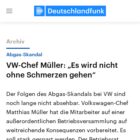
Close
menu
Archiv
Themen
Abgas-Skandal
VW-Chef Müller: „Es wird nicht
ohne Schmerzen gehen“
Der Folgen des Abgas-Skandals bei VW sind
noch lange nicht absehbar. Volkswagen-Chef
Landtagswahl Sachsen-Anhalt
USA
Matthias Müller hat die Mitarbeiter auf einer
2026
Aktuelle Beiträge, Analys
Alle Informationen
Hintergründe
außerordentlichen Betriebsversammlung auf
Sachsen-Anhalt wählt am 6.
Wirtschaftlich und militäri
September 2026 einen neuen
gehören die Vereinigten S
weitreichende Konsequenzen vorbereitet. Es
Landtag. Seit 2021 wird das
den mächtigsten Ländern 
soll stark gespart werden. Der Betriebsrat
Bundesland von einer Koalition aus
mit großem Einfluss auf d