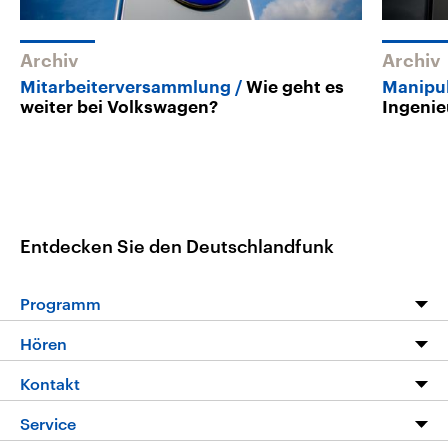
Archiv
Archiv
Mitarbeiterversammlung
Wie geht es
Manipu
weiter bei Volkswagen?
Ingenie
Entdecken Sie den Deutschlandfunk
Programm
Programm
Hören
Alle Sendungen
Livestream
Kontakt
Die Nachrichten
Audios
Hörerservice
Service
Nachrichtenleicht
Podcasts