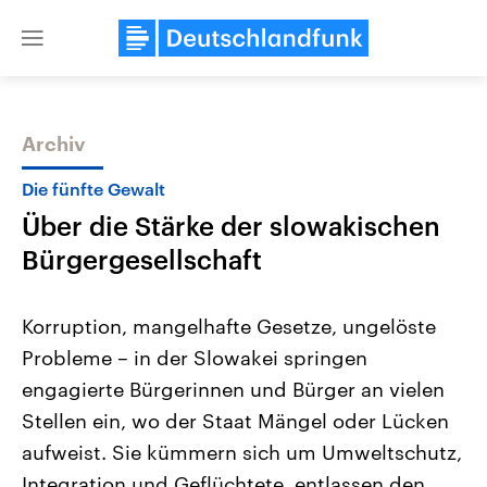
Close
menu
Archiv
Themen
Die fünfte Gewalt
Über die Stärke der slowakischen
Bürgergesellschaft
Korruption, mangelhafte Gesetze, ungelöste
Probleme – in der Slowakei springen
Landtagswahl Sachsen-Anhalt
USA
engagierte Bürgerinnen und Bürger an vielen
2026
Aktuelle Beiträge, Analys
Alle Informationen
Hintergründe
Stellen ein, wo der Staat Mängel oder Lücken
Sachsen-Anhalt wählt am 6.
Wirtschaftlich und militäri
September 2026 einen neuen
gehören die Vereinigten S
aufweist. Sie kümmern sich um Umweltschutz,
Landtag. Seit 2021 wird das
den mächtigsten Ländern 
Integration und Geflüchtete, entlassen den
Bundesland von einer Koalition aus
mit großem Einfluss auf d