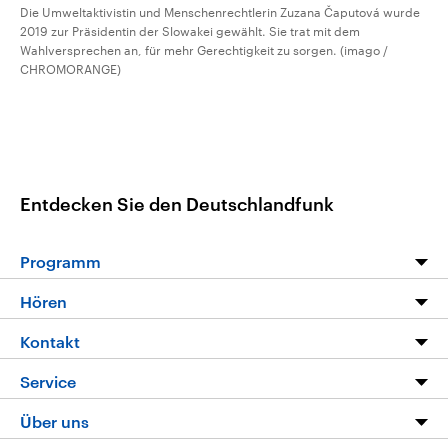
Die Umweltaktivistin und Menschenrechtlerin Zuzana Čaputová wurde
2019 zur Präsidentin der Slowakei gewählt. Sie trat mit dem
Wahlversprechen an, für mehr Gerechtigkeit zu sorgen. (imago /
CHROMORANGE)
Entdecken Sie den Deutschlandfunk
Programm
Programm
Hören
Alle Sendungen
Livestream
Kontakt
Die Nachrichten
Audios
Hörerservice
Service
Nachrichtenleicht
Podcasts
Social Media
FAQ
Über uns
Neue Beiträge auf dlf.de
Deutschlandfunk App
Newsletter