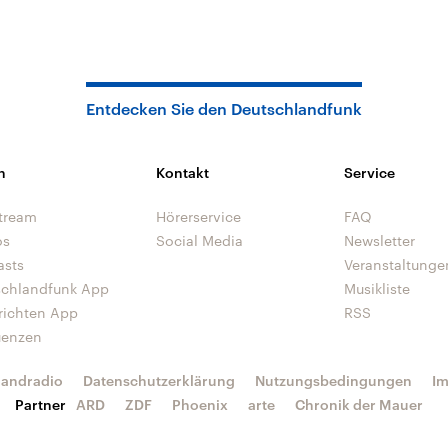
Entdecken Sie den Deutschlandfunk
n
Kontakt
Service
tream
Hörerservice
FAQ
os
Social Media
Newsletter
asts
Veranstaltunge
schlandfunk App
Musikliste
richten App
RSS
uenzen
landradio
Datenschutzerklärung
Nutzungsbedingungen
I
Partner
ARD
ZDF
Phoenix
arte
Chronik der Mauer