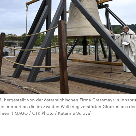
 hergestellt von der österreichischen Firma Grassmayr in Innsbru
 Sie erinnert an die im Zweiten Weltkrieg zerstörten Glocken aus 
hien. (IMAGO / CTK Photo / Katerina Sulova)