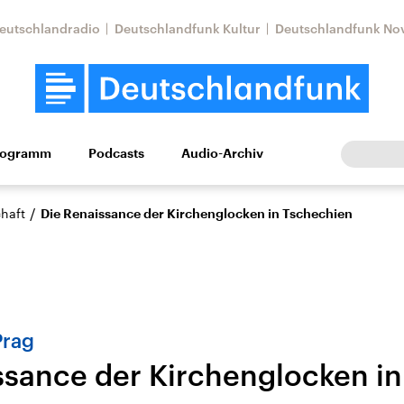
eutschlandradio
Deutschlandfunk Kultur
Deutschlandfunk No
rogramm
Podcasts
Audio-Archiv
Wirtschaft
Wissen
Kultur
Europa
Gesellschaf
/
haft
Die Renaissance der Kirchenglocken in Tschechien
Prag
ssance der Kirchenglocken in
Nahostkonflikt
Iran
le Beiträge,
Aktuelle Lage und
Aktuelle Lage und