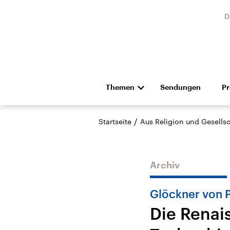
D
Themen
Sendungen
P
Die Nachrichten
Politik
/
Startseite
Aus Religion und Gesellsc
Hörspiel und Feature
Musik
Archiv
Glöckner von 
Die Renai
Landtagswahl Sachsen-
USA
Anhalt 2026
Aktuel