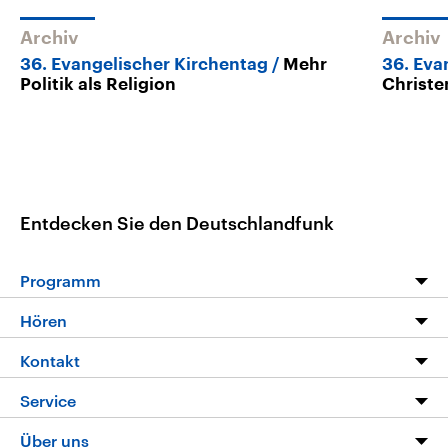
Archiv
Archiv
36. Evangelischer Kirchentag
Mehr
36. Eva
Politik als Religion
Christe
Entdecken Sie den Deutschlandfunk
Programm
Programm
Hören
Alle Sendungen
Livestream
Kontakt
Die Nachrichten
Audios
Hörerservice
Service
Nachrichtenleicht
Podcasts
Social Media
FAQ
Über uns
Neue Beiträge auf dlf.de