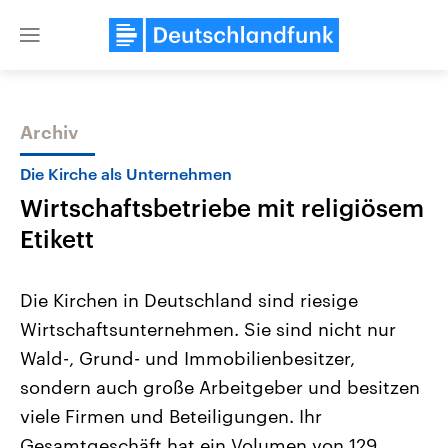
Close
menu
Archiv
Themen
Die Kirche als Unternehmen
Wirtschaftsbetriebe mit religiösem
Etikett
Die Kirchen in Deutschland sind riesige
Wirtschaftsunternehmen. Sie sind nicht nur
USA
Nahostkonflikt
Wald-, Grund- und Immobilienbesitzer,
Aktuelle Beiträge, Analysen und
Aktuelle Lage und Hinter
Der Überfall der palästine
Hintergründe
sondern auch große Arbeitgeber und besitzen
Wirtschaftlich und militärisch
Terrororganisation Hamas
gehören die Vereinigten Staaten zu
Oktober 2023 auf Israel ha
viele Firmen und Beteiligungen. Ihr
den mächtigsten Ländern der Erde,
Region wieder die Gewalt 
Gesamtgeschäft hat ein Volumen von 129
mit großem Einfluss auf das
Israel möchte die Hamas z