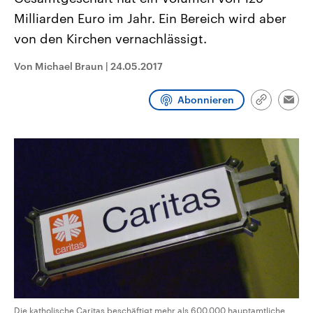
aktuelle Weltgeschehen.
Diese wird wie die Hisboll
Milliarden Euro im Jahr. Ein Bereich wird aber
Libanon vom Iran unterstüt
von den Kirchen vernachlässigt.
Sendungen
Programm
Podcasts
Von Michael Braun
|
24.05.2017
Audio-Archiv
Abonnieren
Link
Emai
kopieren/te
Die katholische Caritas beschäftigt mehr als 600.000 hauptamtliche