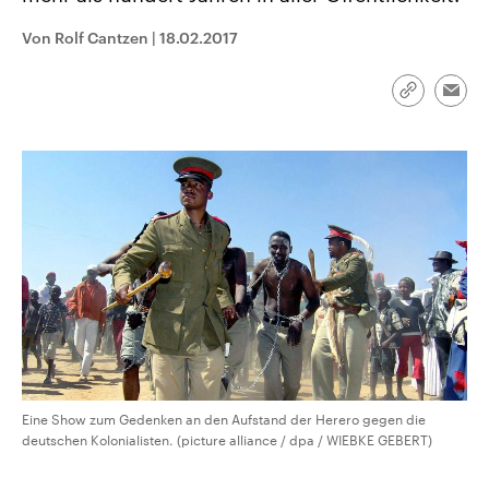
CDU, SPD und FDP regiert.-
aktuelle Weltgeschehen.
Umfragen, Prognosen,
Von Rolf Cantzen
|
18.02.2017
Wahlprogramme, aktuelle Berichte
Sendungen
Programm
Podcasts
und Hintergründe zu den Parteien
und Kandidaten der anstehenden
Link
Wahl.
Emai
kopieren/te
Audio-Archiv
Eine Show zum Gedenken an den Aufstand der Herero gegen die
deutschen Kolonialisten. (picture alliance / dpa / WIEBKE GEBERT)