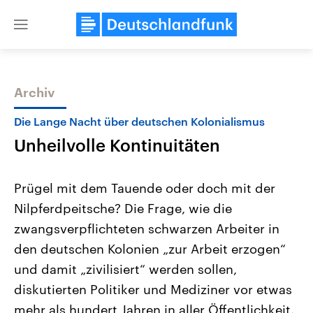
Close
menu
Archiv
Themen
Die Lange Nacht über deutschen Kolonialismus
Unheilvolle Kontinuitäten
Prügel mit dem Tauende oder doch mit der
Nilpferdpeitsche? Die Frage, wie die
zwangsverpflichteten schwarzen Arbeiter in
Landtagswahl Sachsen-Anhalt
USA
den deutschen Kolonien „zur Arbeit erzogen“
2026
Aktuelle Beiträge, Analys
Alle Informationen
und damit „zivilisiert“ werden sollen,
Hintergründe
Sachsen-Anhalt wählt am 6.
Wirtschaftlich und militäri
diskutierten Politiker und Mediziner vor etwas
September 2026 einen neuen
gehören die Vereinigten S
Landtag. Seit 2021 wird das
den mächtigsten Ländern 
mehr als hundert Jahren in aller Öffentlichkeit.
Bundesland von einer Koalition aus
mit großem Einfluss auf d