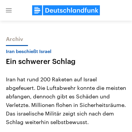
Close
menu
Archiv
Themen
Iran beschießt Israel
Ein schwerer Schlag
Iran hat rund 200 Raketen auf Israel
abgefeuert. Die Luftabwehr konnte die meisten
abfangen, dennoch gibt es Schäden und
Landtagswahl Sachsen-Anhalt
USA
Verletzte. Millionen flohen in Sicherheitsräume.
2026
Aktuelle Beiträge, Analys
Alle Informationen
Das israelische Militär zeigt sich nach dem
Hintergründe
Sachsen-Anhalt wählt am 6.
Wirtschaftlich und militäri
Schlag weiterhin selbstbewusst.
September 2026 einen neuen
gehören die Vereinigten S
Landtag. Seit 2021 wird das
den mächtigsten Ländern 
Bundesland von einer Koalition aus
mit großem Einfluss auf d