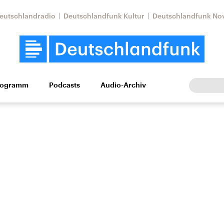
eutschlandradio
Deutschlandfunk Kultur
Deutschlandfunk No
rogramm
Podcasts
Audio-Archiv
Wirtschaft
Wissen
Kultur
Europa
Gesellschaf
Nahostkonflikt
Iran
le Beiträge,
Aktuelle Lage und
Aktuelle Lage und