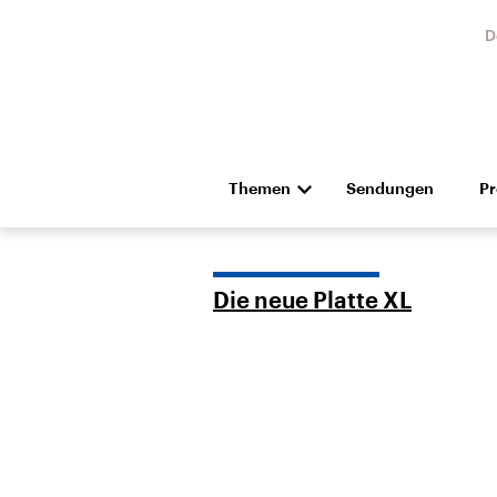
D
Themen
Sendungen
P
Die Nachrichten
Politik
Hörspiel und Feature
Musik
Die neue Platte XL
Landtagswahl Sachsen-
USA
Anhalt 2026
Aktuel