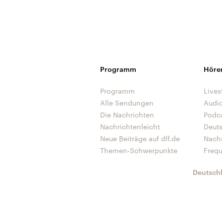
Alle Informationen
Analy
Sachsen-Anhalt wählt
Hinte
am 6. September 2026
Wirtsc
einen neuen Landtag.
militä
Seit 2021 wird das
Verein
Bundesland von einer
den m
Koalition aus CDU, SPD
Länder
und FDP regiert.-
großem
Umfragen, Prognosen,
aktuel
Programm
Höre
Wahlprogramme,
aktuelle Berichte und
Hintergründe zu den
Programm
Lives
Parteien und Kandidaten
Alle Sendungen
Audi
der anstehenden Wahl.
Die Nachrichten
Podc
Nachrichtenleicht
Deut
Neue Beiträge auf dlf.de
Nach
Themen-Schwerpunkte
Freq
Deutsch