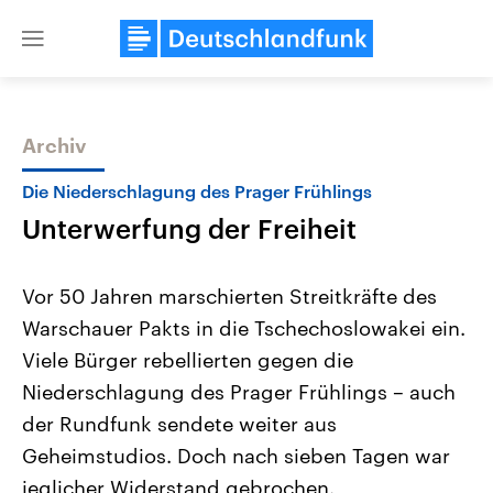
Close
menu
Archiv
Themen
Die Niederschlagung des Prager Frühlings
Unterwerfung der Freiheit
Vor 50 Jahren marschierten Streitkräfte des
Warschauer Pakts in die Tschechoslowakei ein.
Viele Bürger rebellierten gegen die
Landtagswahl Sachsen-Anhalt
USA
Niederschlagung des Prager Frühlings – auch
2026
Aktuelle Beiträge, Analys
Alle Informationen
der Rundfunk sendete weiter aus
Hintergründe
Sachsen-Anhalt wählt am 6.
Wirtschaftlich und militäri
Geheimstudios. Doch nach sieben Tagen war
September 2026 einen neuen
gehören die Vereinigten S
Landtag. Seit 2021 wird das
den mächtigsten Ländern 
jeglicher Widerstand gebrochen.
Bundesland von einer Koalition aus
mit großem Einfluss auf d