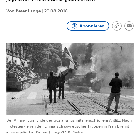
CDU, SPD und FDP regiert.-
aktuelle Weltgeschehen.
Umfragen, Prognosen,
Von Peter Lange
|
20.08.2018
Wahlprogramme, aktuelle Berichte
Sendungen
Programm
Podcasts
und Hintergründe zu den Parteien
und Kandidaten der anstehenden
Abonnieren
Link
Wahl.
Emai
kopieren/te
Audio-Archiv
Der Anfang vom Ende des Sozialismus mit menschlichem Antlitz: Nach
Protesten gegen den Einmarsch sowjetischer Truppen in Prag brennt
ein sowjetischer Panzer (imago/CTK Photo)