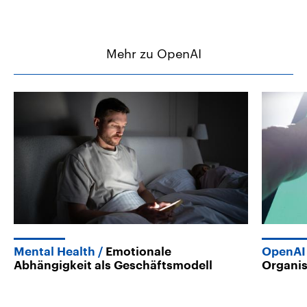
Mehr zu OpenAI
Mental Health
Emotionale
OpenAI
Abhängigkeit als Geschäftsmodell
Organis