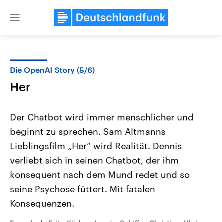
Close
menu
Die OpenAI Story (5/6)
Themen
Her
Der Chatbot wird immer menschlicher und
beginnt zu sprechen. Sam Altmanns
Lieblingsfilm „Her“ wird Realität. Dennis
verliebt sich in seinen Chatbot, der ihm
konsequent nach dem Mund redet und so
Landtagswahl Sachsen-Anhalt
USA
2026
Aktuelle Beiträge, Analys
seine Psychose füttert. Mit fatalen
Alle Informationen
Hintergründe
Sachsen-Anhalt wählt am 6.
Wirtschaftlich und militäri
Konsequenzen.
September 2026 einen neuen
gehören die Vereinigten S
Landtag. Seit 2021 wird das
den mächtigsten Ländern 
Bundesland von einer Koalition aus
mit großem Einfluss auf d