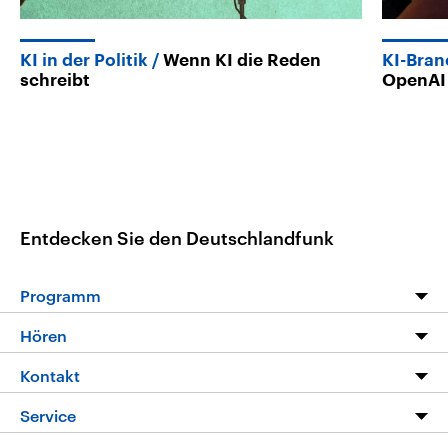
KI in der Politik
Wenn KI die Reden
KI-Bra
schreibt
OpenAI
Entdecken Sie den Deutschlandfunk
Programm
Programm
Hören
Alle Sendungen
Livestream
Kontakt
Die Nachrichten
Audios
Hörerservice
Service
Nachrichtenleicht
Podcasts
Social Media