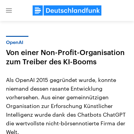
Close
menu
OpenAI
Themen
Von einer Non-Profit-Organisation
zum Treiber des KI-Booms
Als OpenAI 2015 gegründet wurde, konnte
niemand dessen rasante Entwicklung
vorhersehen. Aus einer gemeinnützigen
Landtagswahl Sachsen-Anhalt
USA
Organisation zur Erforschung Künstlicher
2026
Aktuelle Beiträge, Analys
Intelligenz wurde dank des Chatbots ChatGPT
Alle Informationen
Hintergründe
Sachsen-Anhalt wählt am 6.
Wirtschaftlich und militäri
die wertvollste nicht-börsennotierte Firma der
September 2026 einen neuen
gehören die Vereinigten S
Landtag. Seit 2021 wird das
den mächtigsten Ländern 
Welt.
Bundesland von einer Koalition aus
mit großem Einfluss auf d