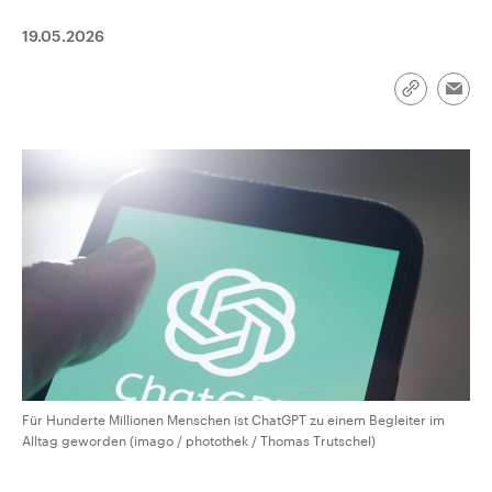
CDU, SPD und FDP regiert.-
aktuelle Weltgeschehen.
Umfragen, Prognosen,
19.05.2026
Wahlprogramme, aktuelle Berichte
Sendungen
Programm
Podcasts
und Hintergründe zu den Parteien
und Kandidaten der anstehenden
Link
Emai
Wahl.
kopieren/te
Audio-Archiv
Für Hunderte Millionen Menschen ist ChatGPT zu einem Begleiter im
Alltag geworden (imago / photothek / Thomas Trutschel)