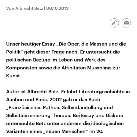
CDU, SPD und FDP regiert.-
aktuelle Weltgeschehen.
Von Albrecht Betz
|
06.10.2013
Umfragen, Prognosen,
Wahlprogramme, aktuelle Berichte
Sendungen
Programm
Podcasts
und Hintergründe zu den Parteien
und Kandidaten der anstehenden
Link
Emai
Wahl.
kopieren/te
Audio-Archiv
Unser heutiger Essay „Die Oper, die Massen und die
Politik“ geht dieser Frage nach. Er untersucht die
politischen Bezüge im Leben und Werk des
Komponisten sowie die Affinitäten Mussolinis zur
Kunst.
Autor ist Albrecht Betz. Er lehrt Literaturgeschichte in
Aachen und Paris. 2002 gab er das Buch
„Französisches Pathos. Selbstdarstellung und
Selbstinszenierung“ heraus. Bei Essay und Diskurs
untersuchte Betz unter anderem die ideologischen
Varianten eines „neuen Menschen“ im 20.