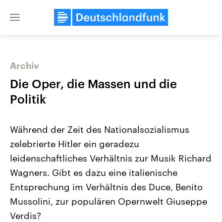
Close
menu
Archiv
Themen
Die Oper, die Massen und die
Politik
Während der Zeit des Nationalsozialismus
zelebrierte Hitler ein geradezu
leidenschaftliches Verhältnis zur Musik Richard
Wagners. Gibt es dazu eine italienische
Landtagswahl Sachsen-Anhalt
USA
2026
Aktuelle Beiträge, Analys
Entsprechung im Verhältnis des Duce, Benito
Alle Informationen
Hintergründe
Sachsen-Anhalt wählt am 6.
Wirtschaftlich und militäri
Mussolini, zur populären Opernwelt Giuseppe
September 2026 einen neuen
gehören die Vereinigten S
Landtag. Seit 2021 wird das
den mächtigsten Ländern 
Verdis?
Bundesland von einer Koalition aus
mit großem Einfluss auf d