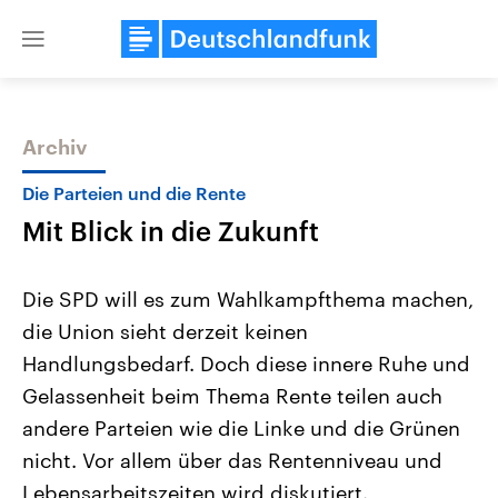
Close
menu
Archiv
Themen
Die Parteien und die Rente
Mit Blick in die Zukunft
Die SPD will es zum Wahlkampfthema machen,
die Union sieht derzeit keinen
Handlungsbedarf. Doch diese innere Ruhe und
Landtagswahl Sachsen-Anhalt
USA
Gelassenheit beim Thema Rente teilen auch
2026
Aktuelle Beiträge, Analys
Alle Informationen
andere Parteien wie die Linke und die Grünen
Hintergründe
Sachsen-Anhalt wählt am 6.
Wirtschaftlich und militäri
nicht. Vor allem über das Rentenniveau und
September 2026 einen neuen
gehören die Vereinigten S
Landtag. Seit 2021 wird das
den mächtigsten Ländern 
Lebensarbeitszeiten wird diskutiert.
Bundesland von einer Koalition aus
mit großem Einfluss auf d