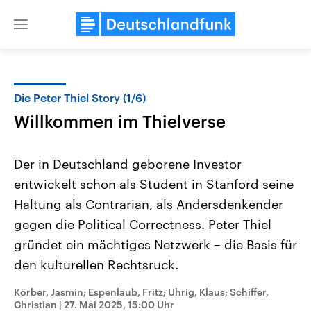
Close
menu
Die Peter Thiel Story (1/6)
Themen
Willkommen im Thielverse
Der in Deutschland geborene Investor
entwickelt schon als Student in Stanford seine
Haltung als Contrarian, als Andersdenkender
gegen die Political Correctness. Peter Thiel
gründet ein mächtiges Netzwerk – die Basis für
Landtagswahl Sachsen-Anhalt
USA
2026
Aktuelle Beiträge, Analys
den kulturellen Rechtsruck.
Alle Informationen
Hintergründe
Sachsen-Anhalt wählt am 6.
Wirtschaftlich und militäri
September 2026 einen neuen
gehören die Vereinigten S
Körber, Jasmin; Espenlaub, Fritz; Uhrig, Klaus; Schiffer,
Landtag. Seit 2021 wird das
den mächtigsten Ländern 
Christian
|
27. Mai 2025, 15:00 Uhr
Bundesland von einer Koalition aus
mit großem Einfluss auf d