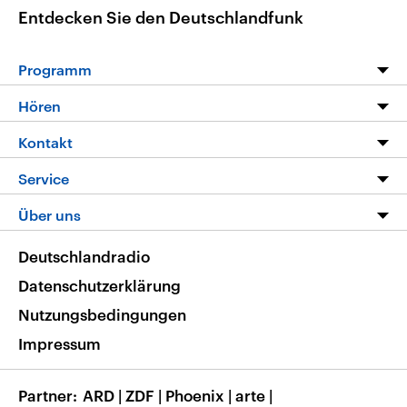
Entdecken Sie den Deutschlandfunk
Programm
Programm
Hören
Alle Sendungen
Livestream
Kontakt
Die Nachrichten
Audios
Hörerservice
Service
Nachrichtenleicht
Podcasts
Social Media
FAQ
Über uns
Neue Beiträge auf dlf.de
Deutschlandfunk App
Newsletter
Deutschlandradio
Themen-Schwerpunkte
Nachrichten App
Deutschlandradio
Veranstaltungen
Presse
Frequenzen
Datenschutzerklärung
Musikliste
Ausbildung und Karriere
Nutzungsbedingungen
RSS
Transparenz
Impressum
Korrekturen
Barrierefreiheit
Partner
ARD
|
ZDF
|
Phoenix
|
arte
|