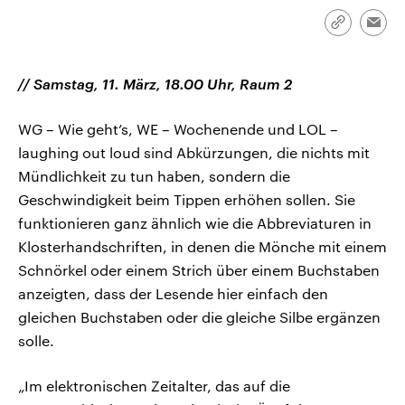
CDU, SPD und FDP regiert.-
aktuelle Weltgeschehen.
Umfragen, Prognosen,
Link
Emai
Wahlprogramme, aktuelle Berichte
kopieren/te
Sendungen
Programm
Podcasts
und Hintergründe zu den Parteien
und Kandidaten der anstehenden
// Samstag, 11. März, 18.00 Uhr, Raum 2
Wahl.
Audio-Archiv
WG – Wie geht’s, WE – Wochenende und LOL –
laughing out loud sind Abkürzungen, die nichts mit
Mündlichkeit zu tun haben, sondern die
Geschwindigkeit beim Tippen erhöhen sollen. Sie
funktionieren ganz ähnlich wie die Abbreviaturen in
Klosterhandschriften, in denen die Mönche mit einem
Schnörkel oder einem Strich über einem Buchstaben
anzeigten, dass der Lesende hier einfach den
gleichen Buchstaben oder die gleiche Silbe ergänzen
solle.
„Im elektronischen Zeitalter, das auf die