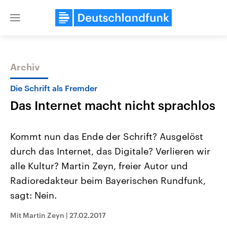
Close
menu
Archiv
Themen
Die Schrift als Fremder
Das Internet macht nicht sprachlos
Kommt nun das Ende der Schrift? Ausgelöst
durch das Internet, das Digitale? Verlieren wir
alle Kultur? Martin Zeyn, freier Autor und
Landtagswahl Sachsen-Anhalt
USA
Radioredakteur beim Bayerischen Rundfunk,
2026
Aktuelle Beiträge, Analys
Alle Informationen
sagt: Nein.
Hintergründe
Sachsen-Anhalt wählt am 6.
Wirtschaftlich und militäri
September 2026 einen neuen
gehören die Vereinigten S
Mit Martin Zeyn
|
27.02.2017
Landtag. Seit 2021 wird das
den mächtigsten Ländern 
Bundesland von einer Koalition aus
mit großem Einfluss auf d