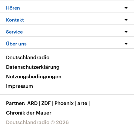
Programm
Hören
Alle Sendungen
Livestream
Kontakt
Die Nachrichten
Audios
Hörerservice
Service
Nachrichtenleicht
Podcasts
Social Media
FAQ
Über uns
Neue Beiträge auf dlf.de
Deutschlandfunk App
Newsletter
Deutschlandradio
Themen-Schwerpunkte
Nachrichten App
Deutschlandradio
Veranstaltungen
Presse
Frequenzen
Datenschutzerklärung
Musikliste
Ausbildung und Karriere
Nutzungsbedingungen
RSS
Transparenz
Impressum
Korrekturen
Barrierefreiheit
Partner
ARD
|
ZDF
|
Phoenix
|
arte
|
Chronik der Mauer
Deutschlandradio © 2026