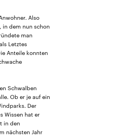
 Anwohner. Also
, in dem nun schon
gründete man
als Letztes
ie Anteile konnten
schwache
ehen Schwalben
le. Ob er je auf ein
Windparks. Der
s Wissen hat er
t in den
im nächsten Jahr