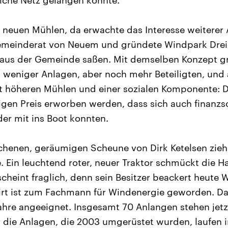
liche Netz gelangen konnte.
neuen Mühlen, da erwachte das Interesse weiterer
emeinderat von Neuem und gründete Windpark Drei
r aus der Gemeinde saßen. Mit demselben Konzept 
 weniger Anlagen, aber noch mehr Beteiligten, und 
t höheren Mühlen und einer sozialen Komponente: D
igen Preis erworben werden, dass sich auch finanz
er mit ins Boot konnten.
richenen, geräumigen Scheune von Dirk Ketelsen zi
. Ein leuchtend roter, neuer Traktor schmückt die Hal
scheint fraglich, denn sein Besitzer beackert heute 
rt ist zum Fachmann für Windenergie geworden. Da
Jahre angeeignet. Insgesamt 70 Anlangen stehen jetz
 die Anlagen, die 2003 umgerüstet wurden, laufen 