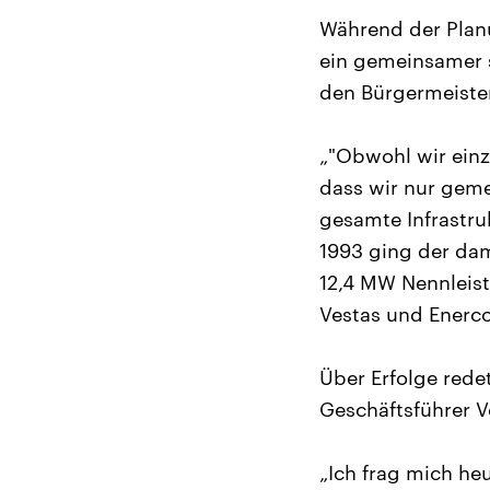
Während der Planu
ein gemeinsamer
den Bürgermeiste
„"Obwohl wir einz
dass wir nur gem
gesamte Infrastr
1993 ging der dam
12,4 MW Nennleis
Vestas und Enerc
Über Erfolge redet
Geschäftsführer V
„Ich frag mich h