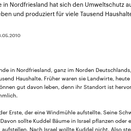
sen und
Hintergründe
Hintergründe
 in Nordfriesland hat sich den Umweltschutz 
Der Überfall der
Der Iran – seit der
rgründe
haftlich und
palästinensischen
Islamischen Revolu
ben und produziert für viele Tausend Haushalt
risch gehören die
Terrororganisation
1979 auch Islamisc
igten Staaten zu
Hamas im Oktober 2023
Republik Iran – ist e
ächtigsten
auf Israel hat in der
von einem
n der Erde, mit
Region wieder die
Religionsführer auto
 Einfluss auf das
Gewalt entfacht. Israel
regierter Staat im 
8.05.2010
le Weltgeschehen.
möchte die Hamas
Osten. Eine Feindsc
zerstören. Diese wird wie
zu Israel und zu de
die Hisbollah im Libanon
ist fest in der
vom Iran unterstützt.
Staatsideologie
verankert.
nde in Nordfriesland, ganz im Norden Deutschlands, l
ausend Haushalte. Früher waren sie Landwirte, heute 
nnen gut davon leben, denn ihr Standort ist hervo
mmlich.
er Erste, der eine Windmühle aufstellte. Seine Sch
 Davon sollte Kuddel Bäume in Israel pflanzen oder
ufstellen. Nach Israel wollte Kuddel nicht. Also stel