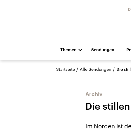
D
Themen
Sendungen
P
Die Nachrichten
Politik
/
/
Startseite
Alle Sendungen
Die st
Hörspiel und Feature
Musik
Archiv
Die still
Landtagswahl Sachsen-
USA
Im Norden ist de
Anhalt 2026
Aktuel