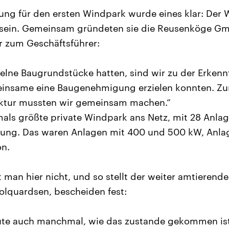
ng für den ersten Windpark wurde eines klar: Der
 sein. Gemeinsam gründeten sie die Reusenköge 
r zum Geschäftsführer:
elne Baugrundstücke hatten, sind wir zu der Erke
einsame eine Baugenehmigung erzielen konnten. Zum
uktur mussten wir gemeinsam machen.“
als größte private Windpark ans Netz, mit 28 Anla
tung. Das waren Anlagen mit 400 und 500 kW, Anla
on.
 man hier nicht, und so stellt der weiter amtierend
olquardsen, bescheiden fest:
eute auch manchmal, wie das zustande gekommen ist