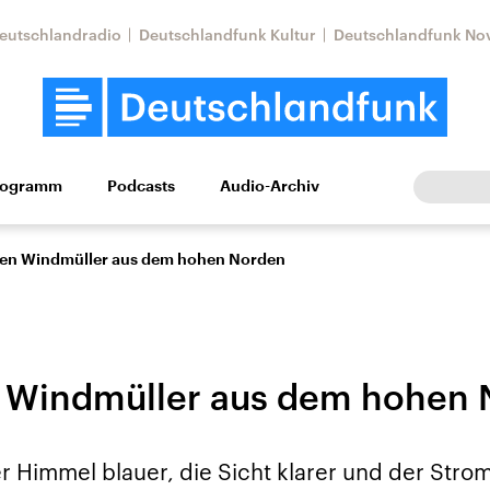
eutschlandradio
Deutschlandfunk Kultur
Deutschlandfunk No
rogramm
Podcasts
Audio-Archiv
Wirtschaft
Wissen
Kultur
Europa
Gesellschaf
illen Windmüller aus dem hohen Norden
en Windmüller aus dem hohen
Nahostkonflikt
Iran
r Himmel blauer, die Sicht klarer und der Strom
le Beiträge,
Aktuelle Lage und
Aktuelle Lage und