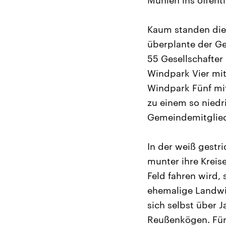
Mühlen ins öffent
Kaum standen die 
überplante der G
55 Gesellschafte
Windpark Vier mit
Windpark Fünf mi
zu einem so niedr
Gemeindemitglied
In der weiß gest
munter ihre Kreise
Feld fahren wird, 
ehemalige Landwi
sich selbst über 
Reußenkögen. Für