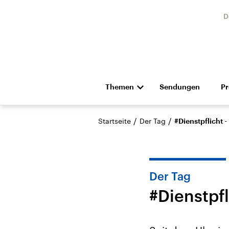
D
Themen
Sendungen
P
Die Nachrichten
Politik
/
/
Startseite
Der Tag
#Dienstpflicht
Hörspiel und Feature
Musik
Der Tag
#Dienstpf
Landtagswahl Sachsen-
USA
Anhalt 2026
Aktuel