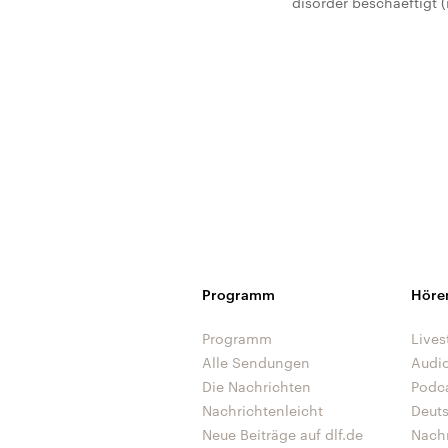
disorder beschaeftigt
Programm
Höre
Programm
Lives
Alle Sendungen
Audi
Die Nachrichten
Podc
Nachrichtenleicht
Deut
Neue Beiträge auf dlf.de
Nach