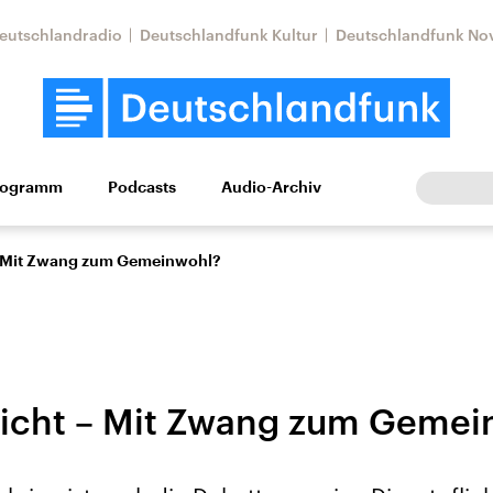
eutschlandradio
Deutschlandfunk Kultur
Deutschlandfunk No
rogramm
Podcasts
Audio-Archiv
Wirtschaft
Wissen
Kultur
Europa
Gesellschaf
 - Mit Zwang zum Gemeinwohl?
licht – Mit Zwang zum Geme
Nahostkonflikt
Iran
le Beiträge,
Aktuelle Lage und
Aktuelle Lage und