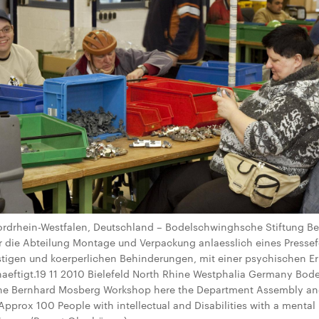
 Nordrhein-Westfalen, Deutschland – Bodelschwinghsche Stiftung Bet
r die Abteilung Montage und Verpackung anlaesslich eines Presse
tigen und koerperlichen Behinderungen, mit einer psychischen Er
aeftigt.19 11 2010 Bielefeld North Rhine Westphalia Germany Bo
the Bernhard Mosberg Workshop here the Department Assembly an
Approx 100 People with intellectual and Disabilities with a mental