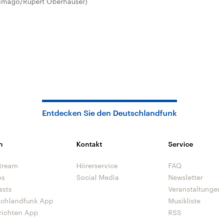
 (imago/Rupert Oberhäuser)
Entdecken Sie den Deutschlandfunk
n
Kontakt
Service
tream
Hörerservice
FAQ
os
Social Media
Newsletter
asts
Veranstaltunge
schlandfunk App
Musikliste
richten App
RSS