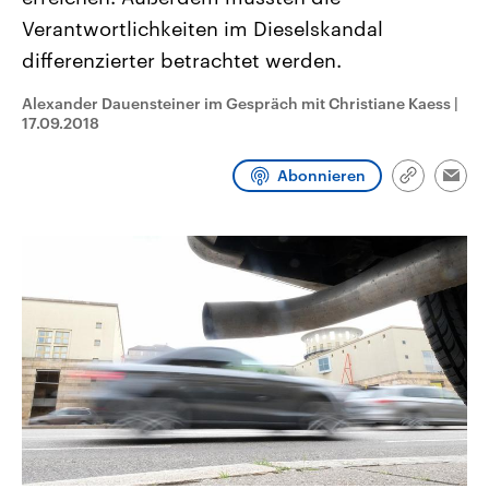
CDU, SPD und FDP regiert.-
aktuelle Weltgeschehen.
Verantwortlichkeiten im Dieselskandal
Umfragen, Prognosen,
Wahlprogramme, aktuelle Berichte
differenzierter betrachtet werden.
Sendungen
Programm
Podcasts
und Hintergründe zu den Parteien
und Kandidaten der anstehenden
Wahl.
Alexander Dauensteiner im Gespräch mit Christiane Kaess
|
Audio-Archiv
17.09.2018
Abonnieren
Link
Emai
kopieren/te