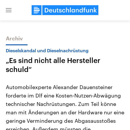
Close
menu
Archiv
Themen
Dieselskandal und Dieselnachrüstung
„Es sind nicht alle Hersteller
schuld“
Automobilexperte Alexander Dauensteiner
forderte im Dlf eine Kosten-Nutzen-Abwägung
Landtagswahl Sachsen-Anhalt
USA
technischer Nachrüstungen. Zum Teil könne
2026
Aktuelle Beiträge, Analys
Alle Informationen
Hintergründe
man mit Änderungen an der Hardware nur eine
Sachsen-Anhalt wählt am 6.
Wirtschaftlich und militäri
September 2026 einen neuen
gehören die Vereinigten S
geringe Verminderung des Abgasausstoßes
Landtag. Seit 2021 wird das
den mächtigsten Ländern 
erreichen. Außerdem müssten die
Bundesland von einer Koalition aus
mit großem Einfluss auf d