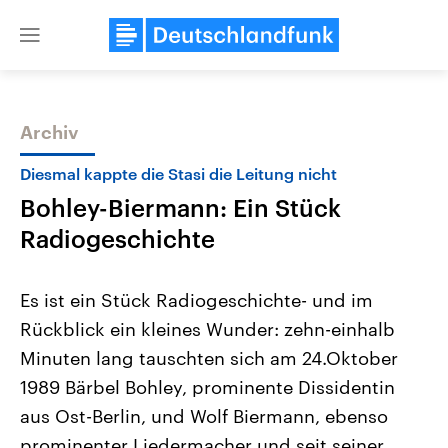
Close
menu
Archiv
Themen
Diesmal kappte die Stasi die Leitung nicht
Bohley-Biermann: Ein Stück
Radiogeschichte
Es ist ein Stück Radiogeschichte- und im
Rückblick ein kleines Wunder: zehn-einhalb
Landtagswahl Sachsen-Anhalt
USA
Minuten lang tauschten sich am 24.Oktober
2026
Aktuelle Beiträge, Analys
Alle Informationen
Hintergründe
1989 Bärbel Bohley, prominente Dissidentin
Sachsen-Anhalt wählt am 6.
Wirtschaftlich und militäri
September 2026 einen neuen
gehören die Vereinigten S
aus Ost-Berlin, und Wolf Biermann, ebenso
Landtag. Seit 2021 wird das
den mächtigsten Ländern 
prominenter Liedermacher und seit seiner
Bundesland von einer Koalition aus
mit großem Einfluss auf d