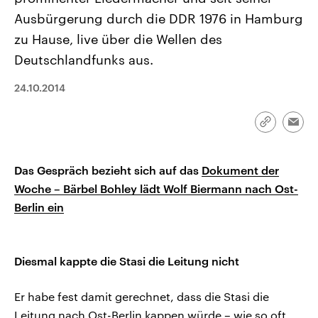
CDU, SPD und FDP regiert.-
aktuelle Weltgeschehen.
Ausbürgerung durch die DDR 1976 in Hamburg
Umfragen, Prognosen,
Wahlprogramme, aktuelle Berichte
zu Hause, live über die Wellen des
Sendungen
Programm
Podcasts
und Hintergründe zu den Parteien
und Kandidaten der anstehenden
Deutschlandfunks aus.
Wahl.
Audio-Archiv
24.10.2014
Link
Emai
kopieren/te
Das Gespräch bezieht sich auf das
Dokument der
Woche – Bärbel Bohley lädt Wolf Biermann nach Ost-
Berlin ein
Diesmal kappte die Stasi die Leitung nicht
Er habe fest damit gerechnet, dass die Stasi die
Leitung nach Ost-Berlin kappen würde – wie so oft,