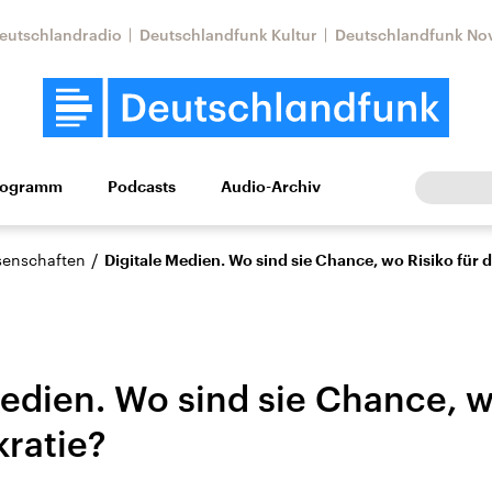
eutschlandradio
Deutschlandfunk Kultur
Deutschlandfunk No
rogramm
Podcasts
Audio-Archiv
Wirtschaft
Wissen
Kultur
Europa
Gesellschaf
/
ssenschaften
Digitale Medien. Wo sind sie Chance, wo Risiko für 
edien. Wo sind sie Chance, w
ratie?
Nahostkonflikt
Iran
le Beiträge,
Aktuelle Lage und
Aktuelle Lage und