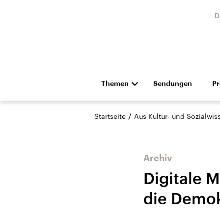
D
Themen
Sendungen
P
Die Nachrichten
Politik
/
Startseite
Aus Kultur- und Sozialwi
Hörspiel und Feature
Musik
Archiv
Digitale M
die Demok
Landtagswahl Sachsen-
USA
Anhalt 2026
Aktuel