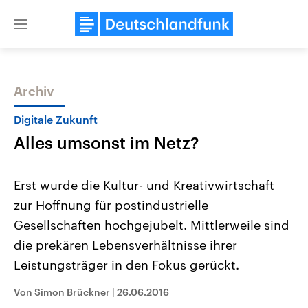
Close
menu
Archiv
Themen
Digitale Zukunft
Alles umsonst im Netz?
Erst wurde die Kultur- und Kreativwirtschaft
zur Hoffnung für postindustrielle
Gesellschaften hochgejubelt. Mittlerweile sind
Landtagswahl Sachsen-Anhalt
USA
die prekären Lebensverhältnisse ihrer
2026
Aktuelle Beiträge, Analys
Alle Informationen
Leistungsträger in den Fokus gerückt.
Hintergründe
Sachsen-Anhalt wählt am 6.
Wirtschaftlich und militäri
September 2026 einen neuen
gehören die Vereinigten S
Von Simon Brückner
|
26.06.2016
Landtag. Seit 2021 wird das
den mächtigsten Ländern 
Bundesland von einer Koalition aus
mit großem Einfluss auf d