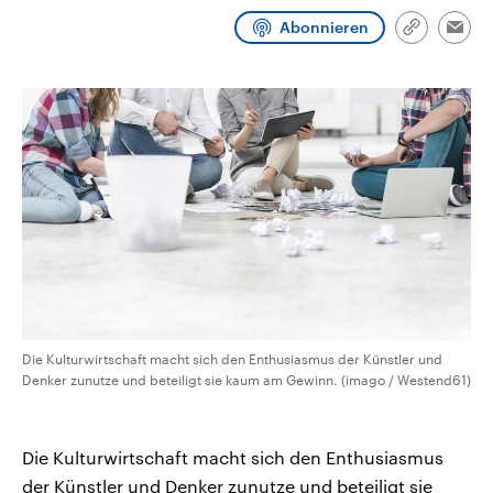
CDU, SPD und FDP regiert.-
aktuelle Weltgeschehen.
Abonnieren
Umfragen, Prognosen,
Link
Emai
Wahlprogramme, aktuelle Berichte
kopieren/te
Sendungen
Programm
Podcasts
und Hintergründe zu den Parteien
und Kandidaten der anstehenden
Wahl.
Audio-Archiv
Die Kulturwirtschaft macht sich den Enthusiasmus der Künstler und
Denker zunutze und beteiligt sie kaum am Gewinn. (imago / Westend61)
Die Kulturwirtschaft macht sich den Enthusiasmus
der Künstler und Denker zunutze und beteiligt sie