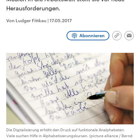
CDU, SPD und FDP regiert.-
aktuelle Weltgeschehen.
Herausforderungen.
Umfragen, Prognosen,
Wahlprogramme, aktuelle Berichte
Sendungen
Programm
Podcasts
und Hintergründe zu den Parteien
Von Ludger Fittkau
|
17.05.2017
und Kandidaten der anstehenden
Wahl.
Audio-Archiv
Abonnieren
Link
Emai
kopieren/te
Die Digitalisierung erhöht den Druck auf funktionale Analphabeten.
Viele suchen Hilfe in Alphabetisierungskursen. (picture alliance / Bernd