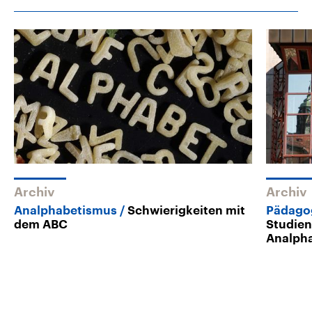
Archiv
Archiv
Analphabetismus
Schwierigkeiten mit
Pädago
dem ABC
Studien
Analph