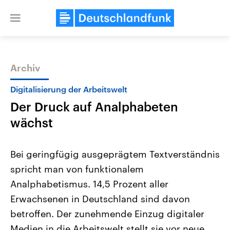
Close
menu
Archiv
Themen
Digitalisierung der Arbeitswelt
Der Druck auf Analphabeten
wächst
Bei geringfügig ausgeprägtem Textverständnis
spricht man von funktionalem
Landtagswahl Sachsen-Anhalt
USA
Analphabetismus. 14,5 Prozent aller
2026
Aktuelle Beiträge, Analys
Alle Informationen
Hintergründe
Erwachsenen in Deutschland sind davon
Sachsen-Anhalt wählt am 6.
Wirtschaftlich und militäri
September 2026 einen neuen
gehören die Vereinigten S
betroffen. Der zunehmende Einzug digitaler
Landtag. Seit 2021 wird das
den mächtigsten Ländern 
Medien in die Arbeitswelt stellt sie vor neue
Bundesland von einer Koalition aus
mit großem Einfluss auf d