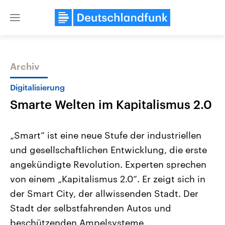
Close
menu
Archiv
Themen
Digitalisierung
Smarte Welten im Kapitalismus 2.0
„Smart“ ist eine neue Stufe der industriellen
und gesellschaftlichen Entwicklung, die erste
angekündigte Revolution. Experten sprechen
Landtagswahl Sachsen-Anhalt
USA
von einem „Kapitalismus 2.0“. Er zeigt sich in
2026
Aktuelle Beiträge, Analys
Alle Informationen
der Smart City, der allwissenden Stadt. Der
Hintergründe
Sachsen-Anhalt wählt am 6.
Wirtschaftlich und militäri
Stadt der selbstfahrenden Autos und
September 2026 einen neuen
gehören die Vereinigten S
Landtag. Seit 2021 wird das
den mächtigsten Ländern 
beschützenden Ampelsysteme.
Bundesland von einer Koalition aus
mit großem Einfluss auf d