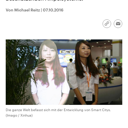
CDU, SPD und FDP regiert.-
aktuelle Weltgeschehen.
Umfragen, Prognosen,
Von Michael Reitz
|
07.10.2016
Wahlprogramme, aktuelle Berichte
Sendungen
Programm
Podcasts
und Hintergründe zu den Parteien
und Kandidaten der anstehenden
Link
Wahl.
Emai
kopieren/te
Audio-Archiv
Die ganze Welt befasst sich mit der Entwicklung von Smart Citys.
(Imago / Xinhua)