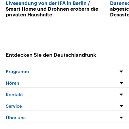
Livesendung von der IFA in Berlin
Datens
Smart Home und Drohnen erobern die
abgesic
privaten Haushalte
Desast
Entdecken Sie den Deutschlandfunk
Programm
Programm
Hören
Alle Sendungen
Livestream
Kontakt
Die Nachrichten
Audios
Hörerservice
Service
Nachrichtenleicht
Podcasts
Social Media
FAQ
Über uns
Neue Beiträge auf dlf.de
Deutschlandfunk App
Newsletter
Deutschlandradio
Themen-Schwerpunkte