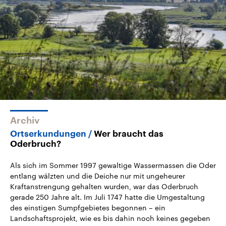
2026
Aktuelle Beiträge, Analys
Alle Informationen
Hintergründe
Sachsen-Anhalt wählt am 6.
Wirtschaftlich und militäri
September 2026 einen neuen
gehören die Vereinigten S
Landtag. Seit 2021 wird das
den mächtigsten Ländern 
Bundesland von einer Koalition aus
mit großem Einfluss auf d
CDU, SPD und FDP regiert.-
aktuelle Weltgeschehen.
Umfragen, Prognosen,
Wahlprogramme, aktuelle Berichte
Sendungen
Programm
Podcasts
und Hintergründe zu den Parteien
und Kandidaten der anstehenden
Wahl.
Audio-Archiv
Archiv
Ortserkundungen
Wer braucht das
Oderbruch?
Als sich im Sommer 1997 gewaltige Wassermassen die Oder
entlang wälzten und die Deiche nur mit ungeheurer
Kraftanstrengung gehalten wurden, war das Oderbruch
gerade 250 Jahre alt. Im Juli 1747 hatte die Umgestaltung
des einstigen Sumpfgebietes begonnen – ein
Landschaftsprojekt, wie es bis dahin noch keines gegeben