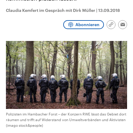
CDU, SPD und FDP regiert.-
aktuelle Weltgeschehen.
Umfragen, Prognosen,
Claudia Kemfert im Gespräch mit Dirk Müller
|
13.09.2018
Wahlprogramme, aktuelle Berichte
Sendungen
Programm
Podcasts
und Hintergründe zu den Parteien
und Kandidaten der anstehenden
Abonnieren
Link
Wahl.
Emai
kopieren/te
Audio-Archiv
Polizisten im Hambacher Forst – der Konzern RWE lässt das Gebiet dort
räumen und trifft auf Widerstand von Umweltverbänden und Aktivisten
(imago stock&people)