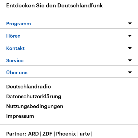
Entdecken Sie den Deutschlandfunk
Programm
Programm
Hören
Alle Sendungen
Livestream
Kontakt
Die Nachrichten
Audios
Hörerservice
Service
Nachrichtenleicht
Podcasts
Social Media
FAQ
Über uns
Neue Beiträge auf dlf.de
Deutschlandfunk App
Newsletter
Deutschlandradio
Themen-Schwerpunkte
Nachrichten App
Deutschlandradio
Veranstaltungen
Presse
Frequenzen
Datenschutzerklärung
Musikliste
Ausbildung und Karriere
Nutzungsbedingungen
RSS
Transparenz
Impressum
Korrekturen
Barrierefreiheit
Partner
ARD
|
ZDF
|
Phoenix
|
arte
|