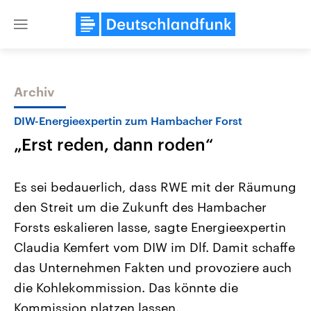
Close
menu
Archiv
Themen
DIW-Energieexpertin zum Hambacher Forst
„Erst reden, dann roden“
Es sei bedauerlich, dass RWE mit der Räumung
den Streit um die Zukunft des Hambacher
Forsts eskalieren lasse, sagte Energieexpertin
Landtagswahl Sachsen-Anhalt
USA
Claudia Kemfert vom DIW im Dlf. Damit schaffe
2026
Aktuelle Beiträge, Analys
Alle Informationen
das Unternehmen Fakten und provoziere auch
Hintergründe
Sachsen-Anhalt wählt am 6.
Wirtschaftlich und militäri
die Kohlekommission. Das könnte die
September 2026 einen neuen
gehören die Vereinigten S
Landtag. Seit 2021 wird das
den mächtigsten Ländern 
Kommission platzen lassen.
Bundesland von einer Koalition aus
mit großem Einfluss auf d