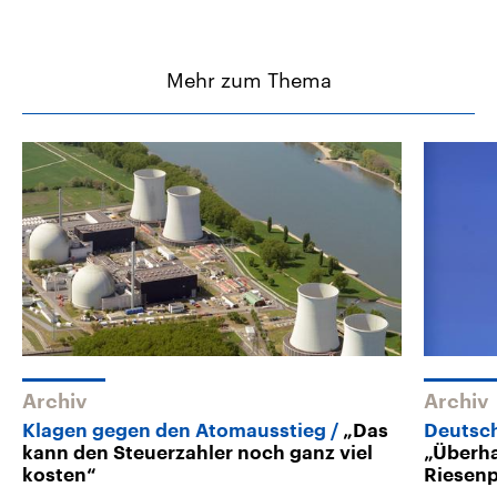
Mehr zum Thema
Archiv
Archiv
Klagen gegen den Atomausstieg
„Das
Deutsc
kann den Steuerzahler noch ganz viel
„Überha
kosten“
Riesen