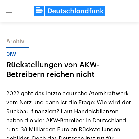
Close
menu
Archiv
Themen
DIW
Rückstellungen von AKW-
Betreibern reichen nicht
2022 geht das letzte deutsche Atomkraftwerk
vom Netz und dann ist die Frage: Wie wird der
Landtagswahl Sachsen-Anhalt
USA
Rückbau finanziert? Laut Handelsbilanzen
2026
Aktuelle Beiträge, Analys
Alle Informationen
Hintergründe
haben die vier AKW-Betreiber in Deutschland
Sachsen-Anhalt wählt am 6.
Wirtschaftlich und militäri
September 2026 einen neuen
gehören die Vereinigten S
rund 38 Milliarden Euro an Rückstellungen
Landtag. Seit 2021 wird das
den mächtigsten Ländern 
gebildet. Doch das Deutsche Institut für
Bundesland von einer Koalition aus
mit großem Einfluss auf d