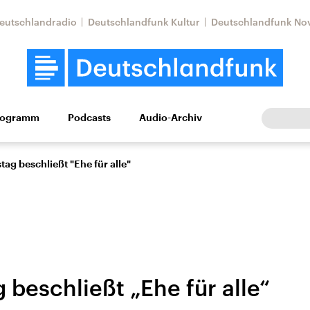
eutschlandradio
Deutschlandfunk Kultur
Deutschlandfunk No
rogramm
Podcasts
Audio-Archiv
Wirtschaft
Wissen
Kultur
Europa
Gesellschaf
ag beschließt "Ehe für alle"
beschließt „Ehe für alle“
Nahostkonflikt
Iran
le Beiträge,
Aktuelle Lage und
Aktuelle Lage und