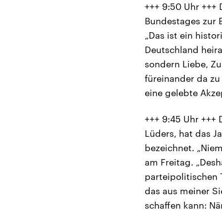
+++ 9:50 Uhr +++
Bundestages zur Eh
„Das ist ein histo
Deutschland heira
sondern Liebe, Zu
füreinander da zu
eine gelebte Akze
+++ 9:45 Uhr +++ D
Lüders, hat das J
bezeichnet. „Niema
am Freitag. „Desh
parteipolitischen
das aus meiner Si
schaffen kann: Näm