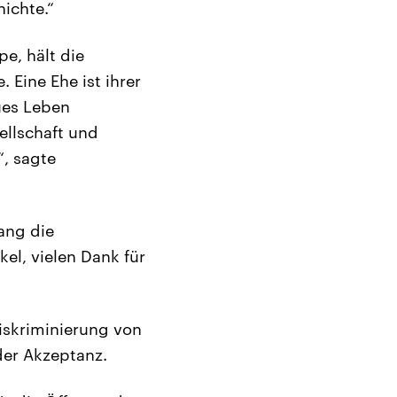
ichte.“
e, hält die
 Eine Ehe ist ihrer
ues Leben
ellschaft und
“, sagte
ang die
el, vielen Dank für
Diskriminierung von
er Akzeptanz.