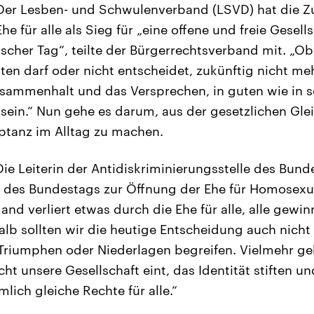
 Der Lesben- und Schwulenverband (LSVD) hat die 
e für alle als Sieg für „eine offene und freie Gesell
rischer Tag“, teilte der Bürgerrechtsverband mit. „O
ten darf oder nicht entscheidet, zukünftig nicht me
sammenhalt und das Versprechen, in guten wie in s
 sein.“ Nun gehe es darum, aus der gesetzlichen Gle
ptanz im Alltag zu machen.
ie Leiterin der Antidiskriminierungsstelle des Bunde
a des Bundestags zur Öffnung der Ehe für Homosexuel
nd verliert etwas durch die Ehe für alle, alle gewinn
alb sollten wir die heutige Entscheidung auch nicht 
 Triumphen oder Niederlagen begreifen. Vielmehr ge
cht unsere Gesellschaft eint, das Identität stiften
lich gleiche Rechte für alle.“