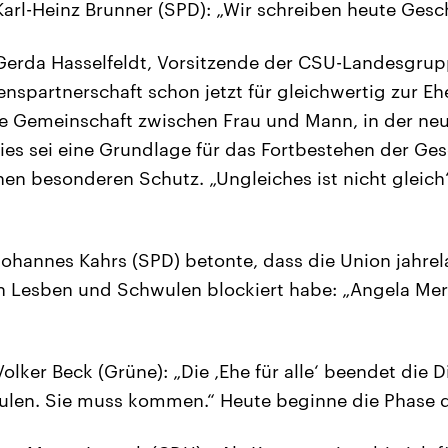
Karl-Heinz Brunner (SPD): „Wir schreiben heute Gesch
Gerda Hasselfeldt, Vorsitzende der CSU-Landesgrupp
spartnerschaft schon jetzt für gleichwertig zur Ehe.
e Gemeinschaft zwischen Frau und Mann, in der ne
ies sei eine Grundlage für das Fortbestehen der Ges
nen besonderen Schutz. „Ungleiches ist nicht gleich
Johannes Kahrs (SPD) betonte, dass die Union jahrel
n Lesben und Schwulen blockiert habe: „Angela Merk
olker Beck (Grüne): „Die ‚Ehe für alle‘ beendet die 
len. Sie muss kommen.“ Heute beginne die Phase d