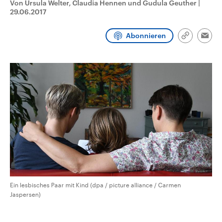
Von Ursula Welter, Claudia Hennen und Gudula Geuther
|
CDU, SPD und FDP regiert.-
aktuelle Weltgeschehen.
29.06.2017
Umfragen, Prognosen,
Wahlprogramme, aktuelle Berichte
Sendungen
Programm
Podcasts
und Hintergründe zu den Parteien
Abonnieren
und Kandidaten der anstehenden
Link
Emai
Wahl.
kopieren/te
Audio-Archiv
Ein lesbisches Paar mit Kind (dpa / picture alliance / Carmen
Jaspersen)