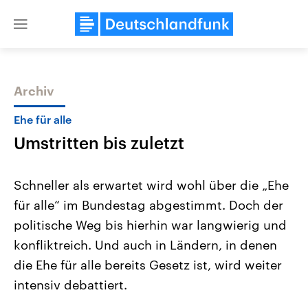
Close
menu
Archiv
Themen
Ehe für alle
Umstritten bis zuletzt
Schneller als erwartet wird wohl über die „Ehe
für alle“ im Bundestag abgestimmt. Doch der
politische Weg bis hierhin war langwierig und
Landtagswahl Sachsen-Anhalt
USA
konfliktreich. Und auch in Ländern, in denen
2026
Aktuelle Beiträge, Analys
Alle Informationen
die Ehe für alle bereits Gesetz ist, wird weiter
Hintergründe
Sachsen-Anhalt wählt am 6.
Wirtschaftlich und militäri
intensiv debattiert.
September 2026 einen neuen
gehören die Vereinigten S
Landtag. Seit 2021 wird das
den mächtigsten Ländern 
Bundesland von einer Koalition aus
mit großem Einfluss auf d