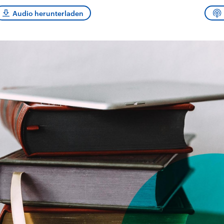
sen und
Hintergründe
Hintergründe
Der Überfall der
Der Iran – seit der
rgründe
Audio herunterladen
haftlich und
palästinensischen
Islamischen Revolu
risch gehören die
Terrororganisation
1979 auch Islamisc
igten Staaten zu
Hamas im Oktober 2023
Republik Iran – ist e
ächtigsten
auf Israel hat in der
von einem
n der Erde, mit
Region wieder die
Religionsführer auto
 Einfluss auf das
Gewalt entfacht. Israel
regierter Staat im 
le Weltgeschehen.
möchte die Hamas
Osten. Eine Feindsc
zerstören. Diese wird wie
zu Israel und zu de
die Hisbollah im Libanon
ist fest in der
vom Iran unterstützt.
Staatsideologie
verankert.