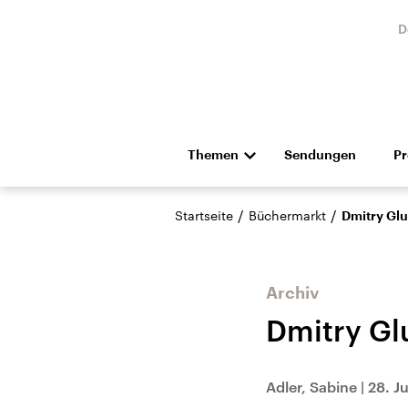
D
Themen
Sendungen
P
Die Nachrichten
Politik
/
/
Startseite
Büchermarkt
Dmitry Glu
Hörspiel und Feature
Musik
Archiv
Dmitry Gl
Landtagswahl Sachsen-
USA
Adler, Sabine
|
28. J
Anhalt 2026
Aktuel