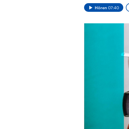
Alle Informationen
Analy
Sachsen-Anhalt wählt
Hinte
Hören
07:40
am 6. September 2026
Wirtsc
einen neuen Landtag.
militä
Seit 2021 wird das
Verein
Bundesland von einer
den m
Koalition aus CDU, SPD
Länder
und FDP regiert.-
großem
Umfragen, Prognosen,
aktuel
Wahlprogramme,
aktuelle Berichte und
Hintergründe zu den
Parteien und Kandidaten
der anstehenden Wahl.