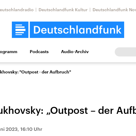
eutschlandradio
Deutschlandfunk Kultur
Deutschlandfunk No
rogramm
Podcasts
Audio-Archiv
Wirtschaft
Wissen
Kultur
Europa
Gesellschaf
khovsky: "Outpost - der Aufbruch"
ukhovsky: „Outpost – der Auf
Nahostkonflikt
Iran
uni 2023, 16:10 Uhr
le Beiträge,
Aktuelle Lage und
Aktuelle Lage und