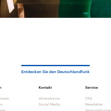
Entdecken Sie den Deutschlandfunk
n
Kontakt
Service
tream
Hörerservice
FAQ
os
Social Media
Newsletter
asts
Veranstaltunge