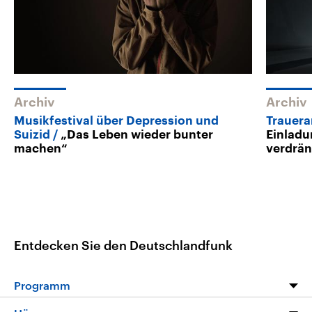
Archiv
Archiv
Musikfestival über Depression und
Trauer
Suizid
„Das Leben wieder bunter
Einladu
machen“
verdrä
Entdecken Sie den Deutschlandfunk
Programm
Programm