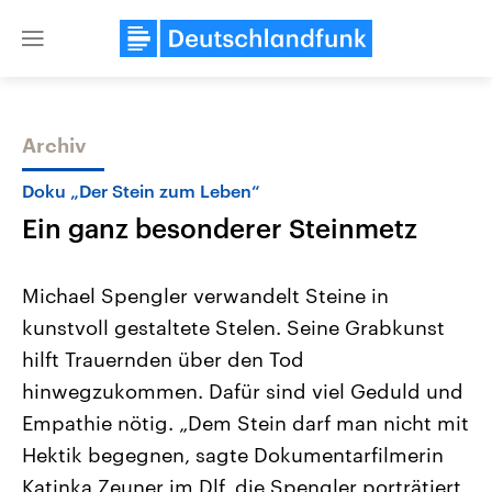
Close
menu
Archiv
Themen
Doku „Der Stein zum Leben“
Ein ganz besonderer Steinmetz
Michael Spengler verwandelt Steine in
kunstvoll gestaltete Stelen. Seine Grabkunst
hilft Trauernden über den Tod
Landtagswahl Sachsen-Anhalt
USA
hinwegzukommen. Dafür sind viel Geduld und
2026
Aktuelle Beiträge, Analys
Alle Informationen
Empathie nötig. „Dem Stein darf man nicht mit
Hintergründe
Sachsen-Anhalt wählt am 6.
Wirtschaftlich und militäri
Hektik begegnen, sagte Dokumentarfilmerin
September 2026 einen neuen
gehören die Vereinigten S
Landtag. Seit 2021 wird das
den mächtigsten Ländern 
Katinka Zeuner im Dlf, die Spengler porträtiert
Bundesland von einer Koalition aus
mit großem Einfluss auf d