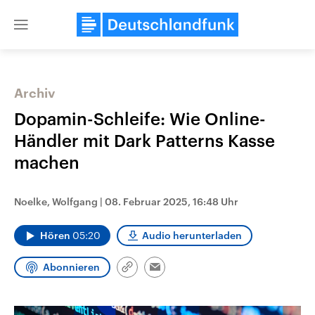
Close
menu
Archiv
Themen
Dopamin-Schleife: Wie Online-
Händler mit Dark Patterns Kasse
machen
Noelke, Wolfgang
|
08. Februar 2025, 16:48 Uhr
Hören
05:20
Audio herunterladen
Landtagswahl Sachsen-Anhalt
USA
2026
Aktuelle Beiträge, Analys
Abonnieren
Alle Informationen
Hintergründe
Link
Email
Sachsen-Anhalt wählt am 6.
Wirtschaftlich und militäri
kopieren/teilen
September 2026 einen neuen
gehören die Vereinigten S
Landtag. Seit 2021 wird das
den mächtigsten Ländern 
Bundesland von einer Koalition aus
mit großem Einfluss auf d