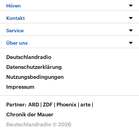
Programm
Hören
Alle Sendungen
Livestream
Kontakt
Die Nachrichten
Audios
Hörerservice
Service
Nachrichtenleicht
Podcasts
Social Media
FAQ
Über uns
Neue Beiträge auf dlf.de
Deutschlandfunk App
Newsletter
Deutschlandradio
Themen-Schwerpunkte
Nachrichten App
Deutschlandradio
Veranstaltungen
Presse
Frequenzen
Datenschutzerklärung
Musikliste
Ausbildung und Karriere
Nutzungsbedingungen
RSS
Transparenz
Impressum
Korrekturen
Barrierefreiheit
Partner
ARD
|
ZDF
|
Phoenix
|
arte
|
Chronik der Mauer
Deutschlandradio © 2026