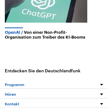
OpenAI
Von einer Non-Profit-
Organisation zum Treiber des KI-Booms
Entdecken Sie den Deutschlandfunk
Programm
Programm
Hören
Alle Sendungen
Livestream
Kontakt