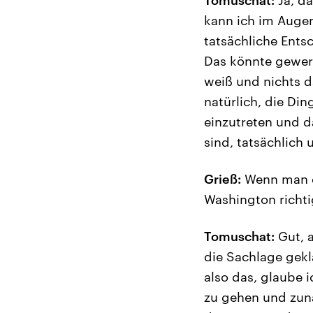
Tomuschat:
Ja, da
kann ich im Augenb
tatsächliche Ents
Das könnte gewert
weiß und nichts da
natürlich, die Di
einzutreten und d
sind, tatsächlich
Grieß:
Wenn man es
Washington richti
Tomuschat:
Gut, a
die Sachlage gekl
also das, glaube 
zu gehen und zunäc