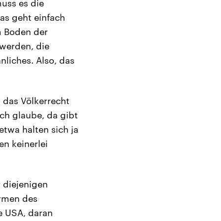
muss es die
as geht einfach
om Boden der
 werden, die
liches. Also, das
 das Völkerrecht
Ich glaube, da gibt
twa halten sich ja
n keinerlei
r diejenigen
ormen des
ie USA, daran