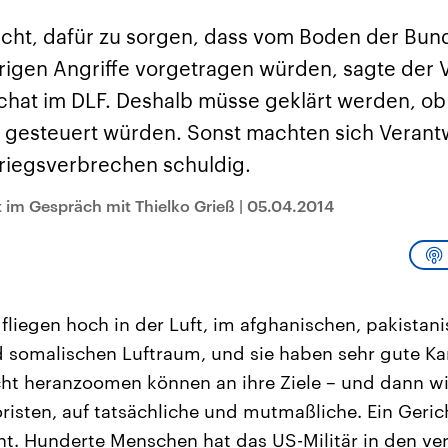
sen und
Hintergründe
Hintergründe
Der Überfall der
Der Iran – seit der
rgründe
licht, dafür zu sorgen, dass vom Boden der Bun
haftlich und
palästinensischen
Islamischen Revolu
risch gehören die
Terrororganisation
1979 auch Islamisc
rigen Angriffe vorgetragen würden, sagte der V
igten Staaten zu
Hamas im Oktober 2023
Republik Iran – ist e
ächtigsten
auf Israel hat in der
von einem
chat im DLF. Deshalb müsse geklärt werden, ob
n der Erde, mit
Region wieder die
Religionsführer auto
 Einfluss auf das
Gewalt entfacht. Israel
regierter Staat im 
 gesteuert würden. Sonst machten sich Verantw
le Weltgeschehen.
möchte die Hamas
Osten. Eine Feindsc
zerstören. Diese wird wie
zu Israel und zu de
Kriegsverbrechen schuldig.
die Hisbollah im Libanon
ist fest in der
vom Iran unterstützt.
Staatsideologie
verankert.
 im Gespräch mit Thielko Grieß
|
05.04.2014
fliegen hoch in der Luft, im afghanischen, pakistan
 somalischen Luftraum, und sie haben sehr gute Ka
cht heranzoomen können an ihre Ziele – und dann wi
oristen, auf tatsächliche und mutmaßliche. Ein Geri
cht. Hunderte Menschen hat das US-Militär in den v