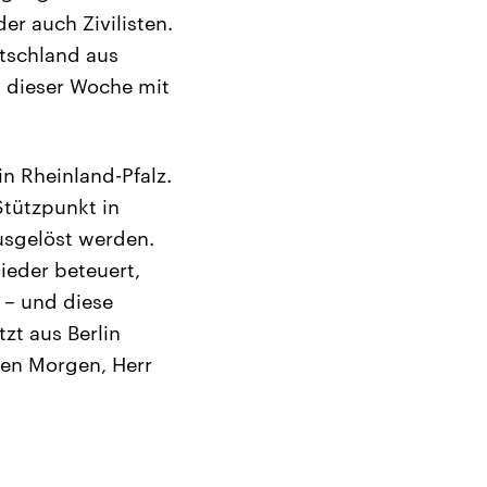
r auch Zivilisten.
utschland aus
 dieser Woche mit
n Rheinland-Pfalz.
Stützpunkt in
usgelöst werden.
eder beteuert,
 – und diese
zt aus Berlin
ten Morgen, Herr