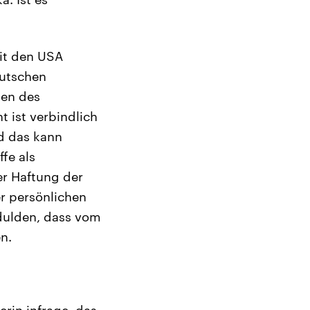
it den USA
eutschen
men des
t ist verbindlich
d das kann
fe als
er Haftung der
r persönlichen
 dulden, dass vom
n.