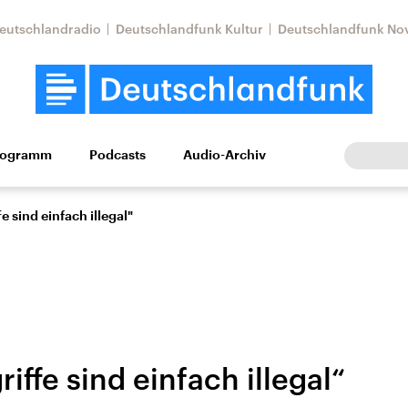
eutschlandradio
Deutschlandfunk Kultur
Deutschlandfunk No
rogramm
Podcasts
Audio-Archiv
Wirtschaft
Wissen
Kultur
Europa
Gesellschaf
e sind einfach illegal"
riffe sind einfach illegal“
Nahostkonflikt
Iran
le Beiträge,
Aktuelle Lage und
Aktuelle Lage und