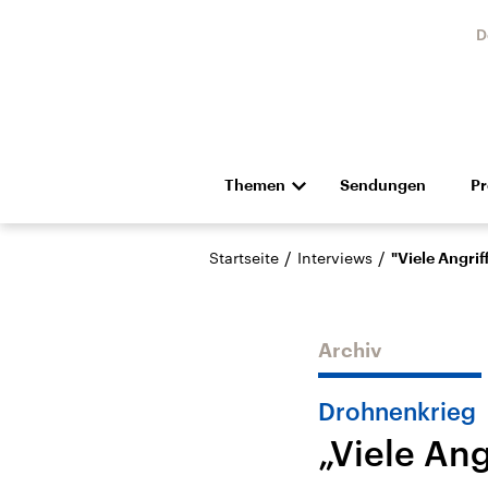
D
Themen
Sendungen
P
Die Nachrichten
Politik
/
/
Startseite
Interviews
"Viele Angriff
Hörspiel und Feature
Musik
Archiv
Drohnenkrieg
„Viele Ang
Landtagswahl Sachsen-
USA
Anhalt 2026
Aktuel