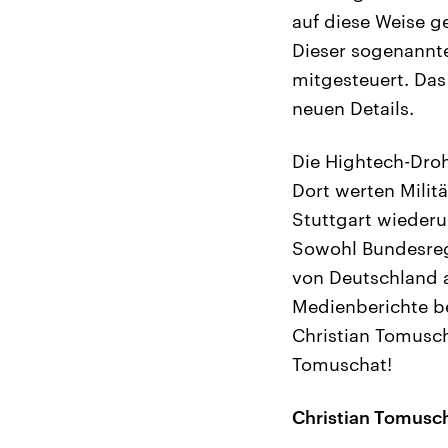
auf diese Weise g
Dieser sogenannte
mitgesteuert. Da
neuen Details.
Die Hightech-Droh
Dort werten Milit
Stuttgart wieder
Sowohl Bundesreg
von Deutschland 
Medienberichte be
Christian Tomusch
Tomuschat!
Christian Tomusc