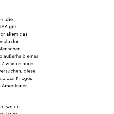
n, die
SA gilt
vor allem das
viele der
t Menschen
o außerhalb eines
Zivilisten auch
ersuchen, diese
lso des Krieges
e Amerikaner
e etwa der
. Ist es