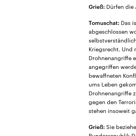
Grieß:
Dürfen die
Tomuschat:
Das i
abgeschlossen wo
selbstverständlic
Kriegsrecht. Und 
Drohnenangriffe ei
angegriffen werd
bewaffneten Konfl
ums Leben gekomm
Drohnenangriffe z
gegen den Terrori
stehen insoweit ga
Grieß:
Sie beziehe
Bundesrepublik De