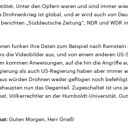
etötet. Unter den Opfern waren und sind immer wiede
 Drohnenkrieg ist global, und er wird auch von De
s berichten „Süddeutsche Zeitung“, NDR und WDR in
nen funken ihre Daten zum Beispiel nach Ramstein i
ärs die Videobilder aus, und von einem anderen US-
um kommen Anweisungen, auf die hin die Angriffe a
ierung als auch US-Regierung haben aber immer wi
aus würden Drohnen weder geflogen noch befehligt
haupten nun das Gegenteil. Zugeschaltet ist uns jet
at, Völkerrechtler an der Humboldt-Universität. Gu
hat:
Guten Morgen, Herr Grieß!