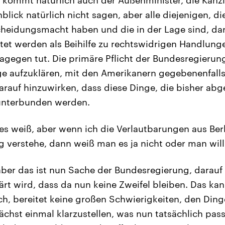
 kommt natürlich auch der Außenminister, die Kanzle
lick natürlich nicht sagen, aber alle diejenigen, die
cheidungsmacht haben und die in der Lage sind, dar
et werden als Beihilfe zu rechtswidrigen Handlun
gegen tut. Die primäre Pflicht der Bundesregierung 
nge aufzuklären, mit den Amerikanern gegebenenfall
arauf hinzuwirken, dass diese Dinge, die bisher abg
 unterbunden werden.
 weiß, aber wenn ich die Verlautbarungen aus Ber
g verstehe, dann weiß man es ja nicht oder man will
ber das ist nun Sache der Bundesregierung, darauf 
ärt wird, dass da nun keine Zweifel bleiben. Das k
ich, bereitet keine großen Schwierigkeiten, den Din
hst einmal klarzustellen, was nun tatsächlich passi