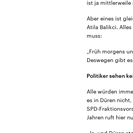
ist ja mittlerweil
Aber eines ist gle
Atila Balikci. All
muss:
„Früh morgens un
Deswegen gibt es
Politiker sehen ke
Alle würden imme
es in Düren nicht,
SPD-Fraktionsvors
Jahren ruft hier n
„Ja, und Düren st