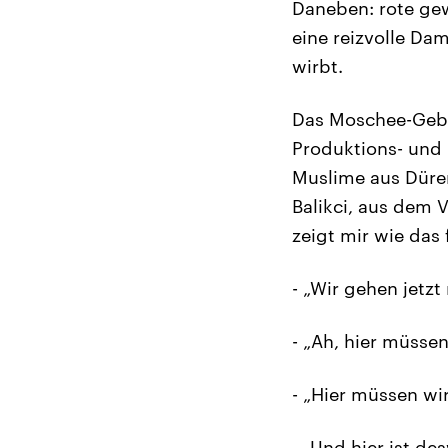
Daneben: rote gew
eine reizvolle Da
wirbt.
Das Moschee-Gebäu
Produktions- und 
Muslime aus Düren
Balikci, aus dem 
zeigt mir wie das
- „Wir gehen jetz
- „Ah, hier müsse
- „Hier müssen wi
- „Und hier ist d