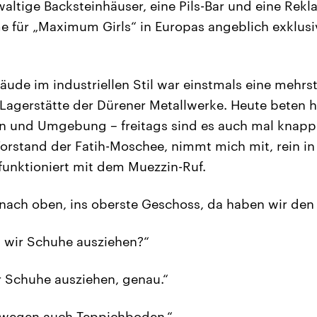
altige Backsteinhäuser, eine Pils-Bar und eine Rek
me für „Maximum Girls“ in Europas angeblich exklu
de im industriellen Stil war einstmals eine mehrs
Lagerstätte der Dürener Metallwerke. Heute beten h
 und Umgebung – freitags sind es auch mal knapp 
Vorstand der Fatih-Moschee, nimmt mich mit, rein in
 funktioniert mit dem Muezzin-Ruf.
t nach oben, ins oberste Geschoss, da haben wir de
n wir Schuhe ausziehen?“
r Schuhe ausziehen, genau.“
eswegen auch Teppichboden.“