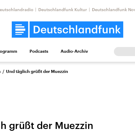
eutschlandradio
Deutschlandfunk Kultur
Deutschlandfunk No
rogramm
Podcasts
Audio-Archiv
Wirtschaft
Wissen
Kultur
Europa
Gesellschaf
/
n
Und täglich grüßt der Muezzin
ch grüßt der Muezzin
Nahostkonflikt
Iran
le Beiträge,
Aktuelle Lage und
Aktuelle Lage und