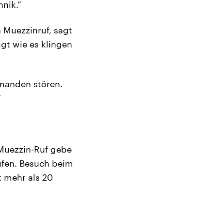
hnik.“
n Muezzinruf, sagt
igt wie es klingen
manden stören.
“
Muezzin-Ruf gebe
rüfen. Besuch beim
t mehr als 20