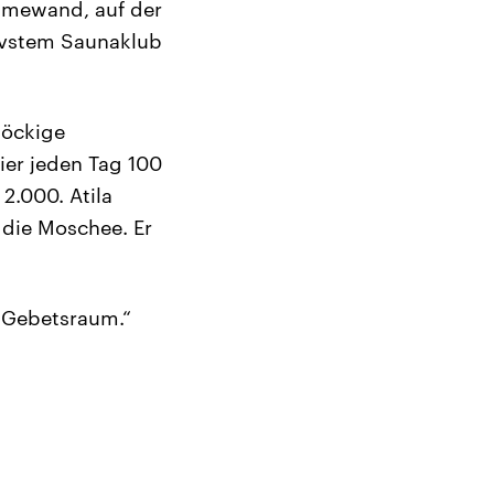
lamewand, auf der
sivstem Saunaklub
töckige
ier jeden Tag 100
2.000. Atila
 die Moschee. Er
n Gebetsraum.“