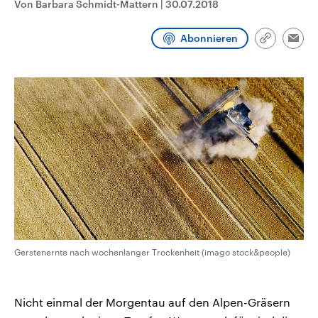
Von Barbara Schmidt-Mattern
|
30.07.2018
CDU, SPD und FDP regiert.-
aktuelle Weltgeschehen.
Umfragen, Prognosen,
Wahlprogramme, aktuelle Berichte
Abonnieren
Sendungen
Programm
Podcasts
und Hintergründe zu den Parteien
Link
Emai
und Kandidaten der anstehenden
kopieren/te
Wahl.
Audio-Archiv
Gerstenernte nach wochenlanger Trockenheit (imago stock&people)
Nicht einmal der Morgentau auf den Alpen-Gräsern