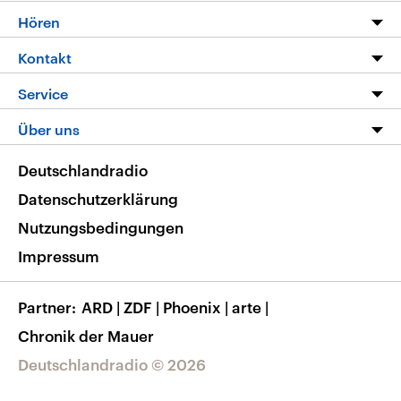
Programm
Hören
Alle Sendungen
Livestream
Kontakt
Die Nachrichten
Audios
Hörerservice
Service
Nachrichtenleicht
Podcasts
Social Media
FAQ
Über uns
Neue Beiträge auf dlf.de
Deutschlandfunk App
Newsletter
Deutschlandradio
Themen-Schwerpunkte
Nachrichten App
Deutschlandradio
Veranstaltungen
Presse
Frequenzen
Datenschutzerklärung
Musikliste
Ausbildung und Karriere
Nutzungsbedingungen
RSS
Transparenz
Impressum
Korrekturen
Barrierefreiheit
Partner
ARD
|
ZDF
|
Phoenix
|
arte
|
Chronik der Mauer
Deutschlandradio © 2026