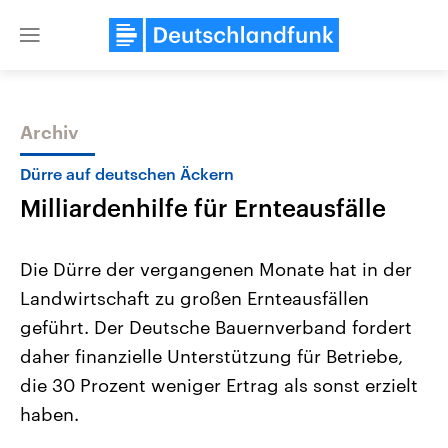
Close
menu
Archiv
Themen
Dürre auf deutschen Äckern
Milliardenhilfe für Ernteausfälle
Die Dürre der vergangenen Monate hat in der
Landwirtschaft zu großen Ernteausfällen
geführt. Der Deutsche Bauernverband fordert
Landtagswahl Sachsen-Anhalt
USA
daher finanzielle Unterstützung für Betriebe,
2026
Aktuelle Beiträge, Analys
Alle Informationen
die 30 Prozent weniger Ertrag als sonst erzielt
Hintergründe
Sachsen-Anhalt wählt am 6.
Wirtschaftlich und militäri
haben.
September 2026 einen neuen
gehören die Vereinigten S
Landtag. Seit 2021 wird das
den mächtigsten Ländern 
Bundesland von einer Koalition aus
mit großem Einfluss auf d