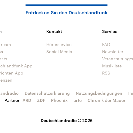
Entdecken Sie den Deutschlandfunk
n
Kontakt
Service
tream
Hörerservice
FAQ
os
Social Media
Newsletter
asts
Veranstaltunge
schlandfunk App
Musikliste
richten App
RSS
uenzen
landradio
Datenschutzerklärung
Nutzungsbedingungen
I
Partner
ARD
ZDF
Phoenix
arte
Chronik der Mauer
Deutschlandradio © 2026