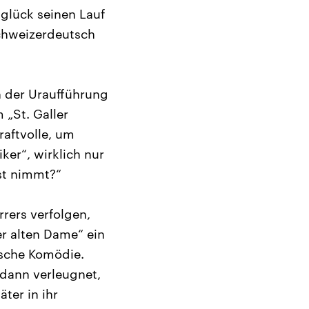
glück seinen Lauf
Schweizerdeutsch
h der Uraufführung
 „St. Galler
raftvolle, um
ker“, wirklich nur
nst nimmt?“
rers verfolgen,
er alten Dame“ ein
ische Komödie.
 dann verleugnet,
ter in ihr