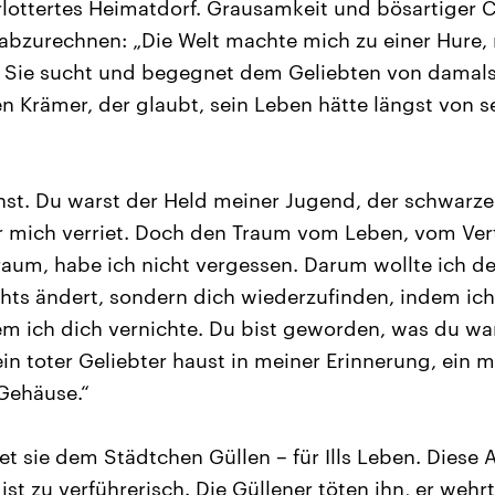
lottertes Heimatdorf. Grausamkeit und bösartiger C
abzurechnen: „Die Welt machte mich zu einer Hure,
“ Sie sucht und begegnet dem Geliebten von damal
n Krämer, der glaubt, sein Leben hätte längst von se
einst. Du warst der Held meiner Jugend, der schwarz
r mich verriet. Doch den Traum vom Leben, vom Ver
Traum, habe ich nicht vergessen. Darum wollte ich de
chts ändert, sondern dich wiederzufinden, indem ich 
em ich dich vernichte. Du bist geworden, was du wars
in toter Geliebter haust in meiner Erinnerung, ein 
Gehäuse.“
tet sie dem Städtchen Güllen – für Ills Leben. Diese 
ist zu verführerisch. Die Güllener töten ihn, er wehrt