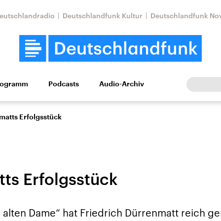
eutschlandradio
Deutschlandfunk Kultur
Deutschlandfunk No
rogramm
Podcasts
Audio-Archiv
Wirtschaft
Wissen
Kultur
Europa
Gesellschaf
matts Erfolgsstück
ts Erfolgsstück
Nahostkonflikt
Iran
 alten Dame“ hat Friedrich Dürrenmatt reich g
le Beiträge,
Aktuelle Lage und
Aktuelle Lage und