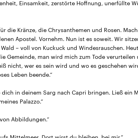
orenheit, Einsamkeit, zerstörte Hoffnung, unerfüllte
ir für die Kränze, die Chrysanthemen und Rosen. Mac
nen Apostel. Vornehm. Nun ist es soweit. Wir sitze
 Wald – voll von Kuckuck und Windesrauschen. Heu
die Gemeinde, man wird mich zum Tode verurteilen 
eiß nicht, wer es sein wird und wo es geschehen wird
loses Leben beende.“
de dich in deinem Sarg nach Capri bringen. Ließ ein
 meines Palazzo.“
r von Abbildungen.“
aufs Mittelmeer. Dort wirst du bleiben, bei mir.“