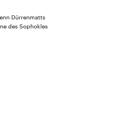
 wenn Dürrenmatts
one des Sophokles