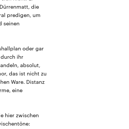
Dürrenmatt, die
oral predigen, um
d seinen
shallplan oder gar
 durch ihr
andeln, absolut,
r, das ist nicht zu
chen Ware. Distanz
arme, eine
e hier zwischen
wischentöne: