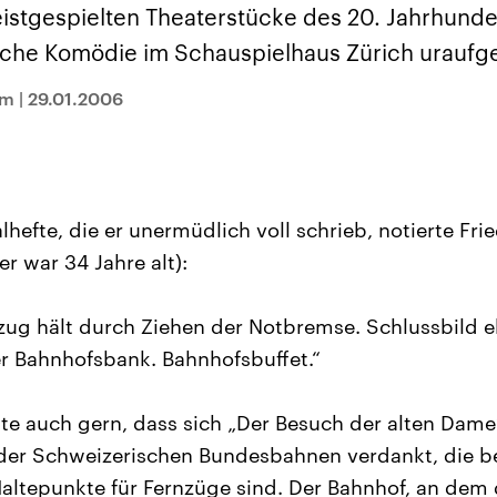
sen und
Hintergründe
Hintergründe
istgespielten Theaterstücke des 20. Jahrhunde
Der Überfall der
Der Iran – seit der
rgründe
haftlich und
palästinensischen
Islamischen Revolu
sche Komödie im Schauspielhaus Zürich uraufge
risch gehören die
Terrororganisation
1979 auch Islamisc
igten Staaten zu
Hamas im Oktober 2023
Republik Iran – ist e
ächtigsten
auf Israel hat in der
von einem
mm
|
29.01.2006
n der Erde, mit
Region wieder die
Religionsführer auto
 Einfluss auf das
Gewalt entfacht. Israel
regierter Staat im 
le Weltgeschehen.
möchte die Hamas
Osten. Eine Feindsc
zerstören. Diese wird wie
zu Israel und zu de
die Hisbollah im Libanon
ist fest in der
vom Iran unterstützt.
Staatsideologie
verankert.
lhefte, die er unermüdlich voll schrieb, notierte Fr
er war 34 Jahre alt):
zug hält durch Ziehen der Notbremse. Schlussbild e
r Bahnhofsbank. Bahnhofsbuffet.“
te auch gern, dass sich „Der Besuch der alten Dame
der Schweizerischen Bundesbahnen verdankt, die be
altepunkte für Fernzüge sind. Der Bahnhof, an dem