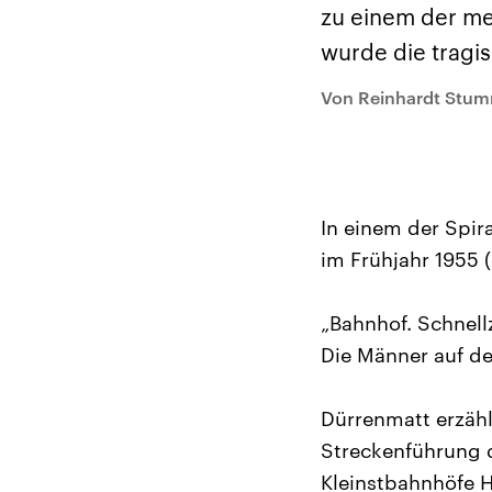
Alle Informationen
Analy
zu einem der me
Sachsen-Anhalt wählt
Hinte
am 6. September 2026
Wirtsc
wurde die tragi
einen neuen Landtag.
militä
Seit 2021 wird das
Verein
Bundesland von einer
den m
Von Reinhardt Stu
Koalition aus CDU, SPD
Länder
und FDP regiert.-
großem
Umfragen, Prognosen,
aktuel
Wahlprogramme,
aktuelle Berichte und
Hintergründe zu den
Parteien und Kandidaten
In einem der Spira
der anstehenden Wahl.
im Frühjahr 1955 (
„Bahnhof. Schnell
Die Männer auf de
Dürrenmatt erzähl
Streckenführung 
Kleinstbahnhöfe H