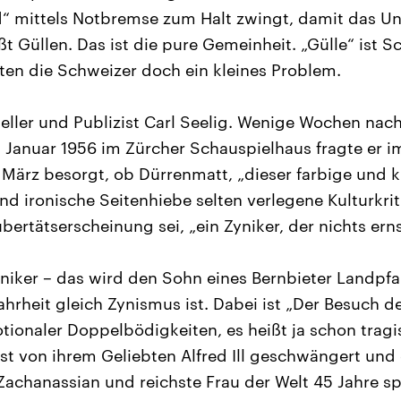
“ mittels Notbremse zum Halt zwingt, damit das Un
t Güllen. Das ist die pure Gemeinheit. „Gülle“ ist 
tten die Schweizer doch ein kleines Problem.
teller und Publizist Carl Seelig. Wenige Wochen nac
 Januar 1956 im Zürcher Schauspielhaus fragte er im
 März besorgt, ob Dürrenmatt, „dieser farbige und k
d ironische Seitenhiebe selten verlegene Kulturkriti
bertätserscheinung sei, „ein Zyniker, der nichts er
niker – das wird den Sohn eines Bernbieter Landpfar
ahrheit gleich Zynismus ist. Dabei ist „Der Besuch d
tionaler Doppelbödigkeiten, es heißt ja schon trag
nst von ihrem Geliebten Alfred Ill geschwängert und
Zachanassian und reichste Frau der Welt 45 Jahre spä