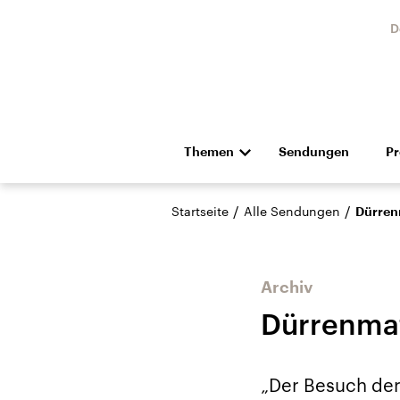
D
Themen
Sendungen
P
Die Nachrichten
Politik
/
/
Startseite
Alle Sendungen
Dürren
Hörspiel und Feature
Musik
Archiv
Dürrenmat
Landtagswahl Sachsen-
USA
„Der Besuch der
Anhalt 2026
Aktuel