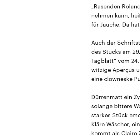
„Rasenden Roland
nehmen kann, heiß
für Jauche. Da ha
Auch der Schrifts
des Stücks am 29.
Tagblatt“ vom 24.
witzige Aperçus un
eine clowneske Pu
Dürrenmatt ein Zy
solange bittere W
starkes Stück emo
Kläre Wäscher, ei
kommt als Claire 