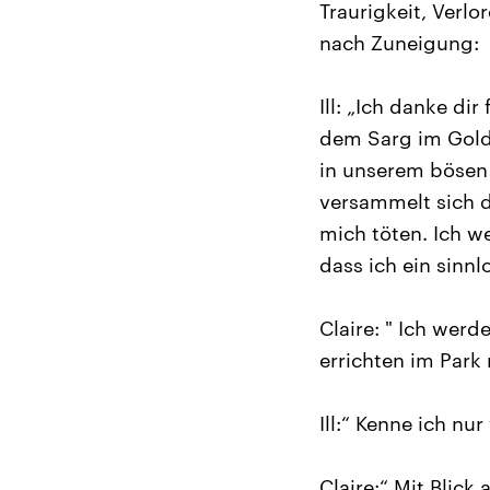
Traurigkeit, Verl
nach Zuneigung:
Ill: „Ich danke d
dem Sarg im Golde
in unserem bösen
versammelt sich 
mich töten. Ich w
dass ich ein sinn
Claire: " Ich wer
errichten im Park
Ill:“ Kenne ich nu
Claire:“ Mit Blick 