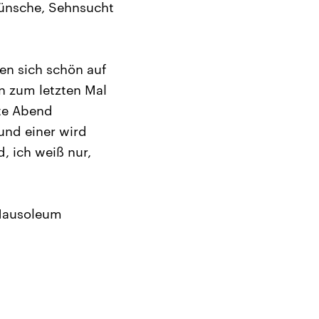
 Wünsche, Sehnsucht
hen sich schön auf
n zum letzten Mal
te Abend
und einer wird
, ich weiß nur,
 Mausoleum